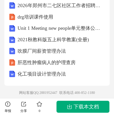
2026年郑州市二七区社区工作者招聘考试参考试题及答案解析
系。B项错误，垃圾分类虽属环保范畴，但与食
品中毒预防无关。D项错误，植物养护与食品卫
drg培训课件使用
生无直接联系。故选C。12．在市场经济中，价
Unit 1 Meeting new people单元整体公开课一等奖创新教学设计（共六课时）
格机制通过调节资源配置发挥着重要作用。当
2021秋教科版五上科学教案(全册)
某种商品供不应求时，通常会引发以下哪种现
吹膜厂间薪资管理办法
象？()A、生产者减少该商品的产量B、消费者
降低对该商品的需求C、该商品的价格上涨D、
肝恶性肿瘤病人的护理查房
政府对该商品进行限价答案：C解析：市场经济
化工项目设计管理办法
中，价格是调节供求关系的重要手段。当商品
供不应求时，消费者竞争购买导致需求大于供
网站客服QQ:2881952447 联系电话:
400-852-1180
给，价格上涨，从而激励生产者增加产量，抑
制部分需求，最终使市场趋于平衡。A项错误，
下载本文档
举报
分享
0