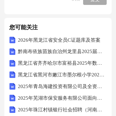
山地为主，长江流域仅占部分区域；沿海地区
经济相对欠发达。故选D。10．根据《民法典》
规定，限制民事行为能力人实施的下列行为
您可能关注
中，需要经法定代理人同意或追认的是()。A、8
2026年黑龙江省安全员C证题库及答案
周岁的未成年人接受压岁钱B、16周岁的未成年
人从事与其年龄、智力相适应的劳动C、10周岁
黔南布依族苗族自治州龙里县2025届三下数学期中教学质量检测模拟试题（含答案解析）
的未成年人购买文具D、12周岁的未成年人签订
黑龙江省齐齐哈尔市富裕县2025年数学三年级第二学期期中统考模拟试题（含解析）
借款合同答案：D解析：《民法典》规定，限制
黑龙江省黑河市嫩江市墨尔根小学2025届数学四年级第二学期期末预测试题（含答案解析）
民事行为能力人（8周岁以上不满18周岁）实施
的纯获利益的民事法律行为或者与其年龄、智
2025年青岛海建投资有限公司及全资子公司公开招聘（25人）笔试历年难易错考点试卷带答案解析
力、精神健康状况相适应的民事法律行为有
2025年芜湖市保安服务有限公司面向退役士兵招聘押运员20人笔试历年难易错考点试卷带答案解析
效；实施的其他民事法律行为经法定代理人同
2025年珠江村镇银行社会招聘（河南信阳）笔试历年典型考题及考点剖析附带答案详解
意或者追认后有效。12周岁的未成年人签订借