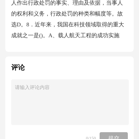
人作出行政处罚的事实、理由及依据，当事人
的权利和义务，行政处罚的种类和幅度等。故
选D。8．近年来，我国在科技领域取得的重大
成就之一是()。A、载人航天工程的成功实施
B、量子通信的突破性进展C、超级杂交水稻的
研发D、以上都是答案：D解析：我国近年来在
评论
科技领域取得了多项重大成就，包括载人航天
工程的成功实施、量子通信的突破性进展、超
级杂交水稻的研发等。故选D。9．下列哪一项
不属于某省的地理特征？()A、黄河流经省境
B、长江流域的一部分C、高原地貌为主D、沿
海地区发达答案：D解析：某省地处内陆，黄河
未流经省境，不属于黄河流域；省境以高原和
提交
0
/150