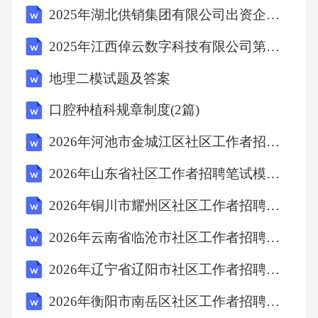
2025年湖北供销集团有限公司出资企业公开招聘28名工作人员笔试历年难易错考点试卷带答案解析
款合同超出了其年龄、智力相适应的范围，需
要经法定代理人同意或追认。故选D。11．某社
2025年江西倬云数字科技有限公司第一批次招聘7人笔试历年难易错考点试卷带答案解析
区近期发生多起食品中毒事件，经调查发现是
地理二模试题及答案
由于居民食用了同一批次被细菌污染的熟食。
口腔种植科规章制度(2篇)
为预防类似事件再次发生，社区应重点加强以
下哪方面的宣传教育？()A、正确储存生活垃圾
2026年河池市金城江区社区工作者招聘考试参考题库及答案解析
的方法B、家庭垃圾分类的技巧C、食品加热的
2026年山东省社区工作者招聘笔试模拟试题及答案解析
最低温度要求D、室内植物的养护知识答案：C
2026年铜川市耀州区社区工作者招聘考试参考题库及答案解析
解析：食品中毒通常由细菌污染引起，预防的
2026年云南省临沧市社区工作者招聘考试备考题库及答案解析
关键在于确保食品加热彻底，使细菌失去活
性。因此，宣传教育应重点强调食品加热的最
2026年辽宁省辽阳市社区工作者招聘考试参考题库及答案解析
低温度要求，帮助居民掌握正确的食品处理方
2026年衡阳市南岳区社区工作者招聘考试参考试题及答案解析
法。A项错误，垃圾储存与食品污染无直接关