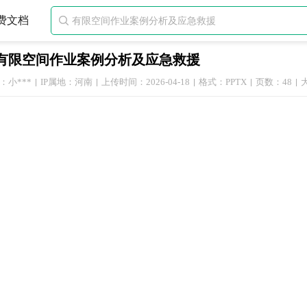
费文档

有限空间作业案例分析及应急救援
：小***
IP属地：河南
上传时间：2026-04-18
格式：PPTX
页数：48