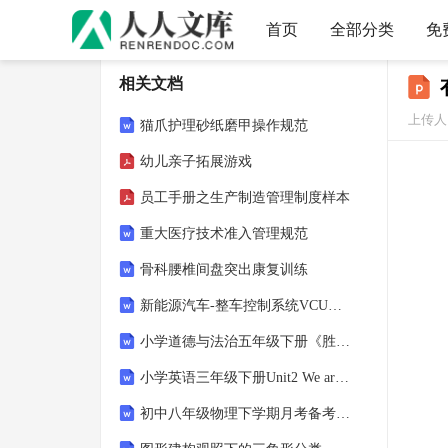
首页
全部分类
免
相关文档
上传人
猫爪护理砂纸磨甲操作规范
幼儿亲子拓展游戏
员工手册之生产制造管理制度样本
重大医疗技术准入管理规范
骨科腰椎间盘突出康复训练
新能源汽车-整车控制系统VCU题库（附答案）
小学道德与法治五年级下册《胜利的基石》第四课时教案
小学英语三年级下册Unit2 We are different Lesson1 教学设计
初中八年级物理下学期月考备考策略教学设计