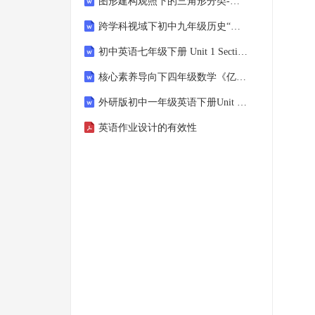
图形建构观照下的三角形分类-人教版四年级下册数学教学设计
跨学科视域下初中九年级历史“法西斯扩张与二战策源地”深度教学导学案
初中英语七年级下册 Unit 1 Section A (3a3c) 深度探究型导学案
核心素养导向下四年级数学《亿以内数的认识》课时学习任务单设计
外研版初中一年级英语下册Unit 5短语深度解析与迁移运用教案
英语作业设计的有效性