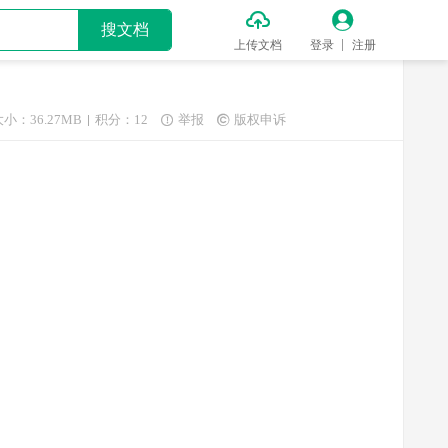


搜文档
上传文档
登录
注册
大小：36.27MB
积分：12
举报
版权申诉

