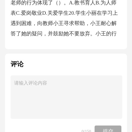
老师的行为体现了（）。A.教书育人B.为人师
表C.爱岗敬业D.关爱学生20.学生小丽在学习上
遇到困难，向教师小王寻求帮助，小王耐心解
答了她的疑问，并鼓励她不要放弃。小王的行
为体现了教师职业道德规范中的（）。A.爱国
守法B.爱岗敬业C.关爱学生D.教书育人21.教师
评论
职业道德的基本原则不包括（）。A.社会主义
方向性原则B.坚持教育性原则C.群众性原则D.个
人利益优先原则22.教师小孙在课堂上，因为学
生违反了课堂纪律，将其赶出教室。小孙的行
为（）。A.合法合理，有助于维护课堂秩序B.
违反了《未成年人保护法》，侵犯了学生的人
身权C.属于正常的课堂管理行为D.体现了教师
提交
0
/150