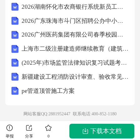
2026湖南怀化市农商银行系统新员工招聘55人农业笔试参考题库及答案解析
A.爱国守法B.爱岗敬业C.为人师表D.终身学习
二、不定项选择题（本大题共2小题，每小题3
2026广东珠海市斗门区招聘公办中小学教师134人（编制）考试参考试题及答案解析
分，共6分。下列每小题至少有两个正确选项，
2026广州医药集团有限公司春季校园招聘笔试历年典型考点题库附带答案详解
请将正确选项的字母填在答题卡相应位置。多
上海市二级注册建造师继续教育（建筑工程）考试题库
选、错选、漏选均不得分。）30.下列属于教师
(2025年)市场监管法律知识复习试题考前模拟测试题附答案
法定权利的有（）。A.进行教育教学活动，开
展教育教学改革和实验B.从事科学研究、学术
新疆建设工程消防设计审查、验收常见问题技术解析（2024年）
交流，参加专业的学术团体，在学术活动中充
pe管道顶管施工方案
分发表意见C.指导学生的学习和发展，评定学
生的品行和学业成绩D.参加进修或者其他方式
网站客服QQ:2881952447 联系电话:
400-852-1180
的培训31.下列体现了教师关爱学生的行为有
（）。A.对待所有学生一视同仁，不考虑学生
下载本文档
举报
分享
0