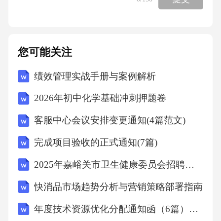
对学生的严格要求23.教师小周经常利用自己的
休息时间，为学习有困难的学生进行辅导。小
周的行为体现了教师职业道德规范中的（）。
您可能关注
A.爱国守法B.爱岗敬业C.关爱学生D.为人师表2
绩效管理实战手册与案例解析
4.学生小华在课堂上积极发言，提出自己的见
解，教师小王给予了鼓励和肯定。小王老师的
2026年初中化学基础冲刺押题卷
行为体现了（）。A.教书育人B.为人师表C.爱岗
客服中心会议安排变更通知(4篇范文)
敬业D.关爱学生25.教师职业道德修养的最高境
完成项目验收的正式通知(7篇)
界是（）。A.遵守教师职业道德规范B.形成教
师职业道德意识C.养成教师职业道德行为习惯
2025年嘉峪关市卫生健康委员会招聘公益性岗位人员笔试真题
D.实现教师职业道德理想26.我国《未成年人保
快消品市场趋势分析与营销策略部署指南
护法》规定，学校应当尊重未成年学生的人格
年度技术资源优化分配通知函（6篇）范文
尊严，不得（）。A.对学生进行体罚或者变相