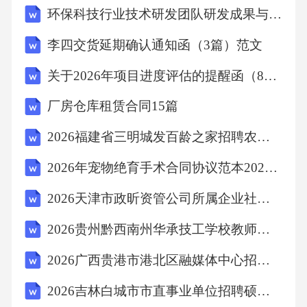
环保科技行业技术研发团队研发成果与创新能力绩效衡量表
体罚B.对学生进行批评教育C.对学生进行心理健
康教育D.对学生进行安全教育27.教师小丽在教
李四交货延期确认通知函（3篇）范文
学中，注重培养学生的创新精神和实践能力，
关于2026年项目进度评估的提醒函（8篇）范文
引导学生进行探究式学习。小丽老师的行为体
厂房仓库租赁合同15篇
现了（）。A.教书育人B.为人师表C.爱岗敬业D.
关爱学生28.学生小军因为家庭原因情绪低落，
2026福建省三明城发百龄之家招聘农业考试备考题库及答案解析
影响了学习成绩。教师小刘及时发现并主动关
2026年宠物绝育手术合同协议范本2026年
心他，帮助他走出困境。小刘老师的行为体现
2026天津市政昕资管公司所属企业社会招聘3人农业考试备考试题及答案解析
了教师职业道德规范中的（）。A.爱国守法B.
2026贵州黔西南州华承技工学校教师招聘16人农业考试模拟试题及答案解析
爱岗敬业C.关爱学生D.教书育人29.教师小王经
常利用网络搜集教学资源，并将其应用到自己
2026广西贵港市港北区融媒体中心招聘编外专业技术工作人员1人农业考试参考题库及答案解析
的教学实践中，不断提升自己的教学水平。小
2026吉林白城市市直事业单位招聘硕士以上人才100人（1号）农业笔试模拟试题及答案解析
王的行为体现了教师职业道德规范中的（）。