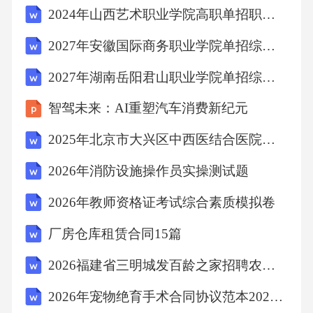
2024年山西艺术职业学院高职单招职业适应性测试考试模拟试卷附参考答案详解【考试直接用】
例，卫生部门迅速开展流调工作，隔离密切接
触者，并推广疫苗接种。这一措施属于疾病预
2027年安徽国际商务职业学院单招综合素质考试题库含完整答案详解【历年真题】
防中的()。A、控制传染源B、切断传播途径C、
2027年湖南岳阳君山职业学院单招综合素质考试题库附参考答案详解【B卷】
保护易感人群D、以上都是答案：D解析：《中
智驾未来：AI重塑汽车消费新纪元
华人民共和国传染病防治法》规定，预防传染
病传播应采取控制传染源、切断传播途径、保
2025年北京市大兴区中西医结合医院招聘真题
护易感人群等措施。题干中，卫生部门通过流
2026年消防设施操作员实操测试题
调隔离密切接触者控制传染源，推广疫苗接种
2026年教师资格证考试综合素质模拟卷
保护易感人群，都属于疾病预防措施。B项切断
厂房仓库租赁合同15篇
传播途径在题干中体现为隔离等手段，但C项保
护易感人群也涉及。故选D。12．市场经济条件
2026福建省三明城发百龄之家招聘农业考试备考题库及答案解析
下，供求关系通过价格机制自发调节资源配
2026年宠物绝育手术合同协议范本2026年
置，价格波动直接影响市场主体的行为。这体