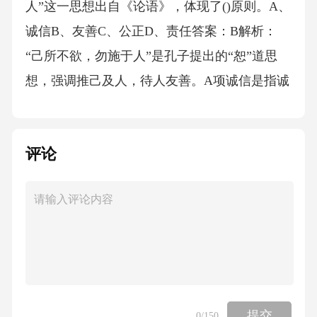
人”这一思想出自《论语》，体现了()原则。A、
诚信B、友善C、公正D、责任答案：B解析：
“己所不欲，勿施于人”是孔子提出的“恕”道思
想，强调推己及人，待人友善。A项诚信是指诚
实守信；C项公正是指公平正直；D项责任是指
承担义务。故选B。9．在化学反应中，酸和碱
评论
发生中和反应生成盐和水，这一过程的实质是
()。A、质子转移B、电子转移C、原子转移D、
分子转移答案：A解析：酸碱中和反应的实质是
酸中的氢离子（H⁺）与碱中的氢氧根离子（OH
⁻）结合生成水（H₂O），即质子的转移。B项电
子转移在氧化还原反应中发生；C项原子转移和
D项分子转移在酸碱中和反应中不涉及。故选
提交
0
/150