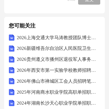
A。10．甲公司与乙公司签订了一份合同，约定
由乙公司提供一批货物，甲公司验收合格后支
付货款。乙公司交付货物后，甲公司因故拒绝
您可能关注
验收，导致货物损坏。根据《民法典》相关规
2026上海交通大学马涛教授团队博士后招聘2人笔试备考题库及答案详解
定，货物损坏的损失应由()承担。A、甲公司
B、乙公司C、甲公司和乙公司按比例分担D、
2026新疆维吾尔自治区人民医院卫生健康委所属相关事业单位招聘编制外人员288人考试参考题库及答案详解
由双方协商解决答案：B解析：《民法典》第60
2026贵州遵义市播州区退役军人事务局招聘城镇公益性岗位人员1人考试备考题库及答案详解
4条规定，因买受人的原因致使标的物不能按照
2026年西安市第一实验学校教师招聘笔试参考题库及答案详解
约定的期限交付的，买受人应当自违反约定之
日起承担标的物毁损、灭失的风险。题干中，
2026年佛山市禅城区工会人员招聘笔试备考试题及答案详解
甲公司因拒绝验收导致货物损坏，属于甲公司
2025年河南商水职业学院高职单招职业技能考试模拟试卷及答案详解（基础+提升）
的原因，因此货物损坏的损失应由甲公司承
2024年湖南长沙天心职业学院单招职业技能考试题库附参考答案详解【培优B卷】
担。故选B。11．某社区近期出现多例流感病