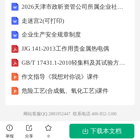
2026天津市政昕资管公司所属企业社会招聘3人农业考试备考试题及答案解析
现了市场经济的()。A、竞争性B、自主性C、开
放性D、调节性答案：D解析：市场经济的基本
走迷宫2(可打印)
特征包括竞争性、自主性、开放性、调节性
企业生产安全规章制度
等。供求关系通过价格自发调节资源配置，正
JJG 141-2013工作用贵金属热电偶
是市场经济调节性的体现。A项竞争性指市场主
GB/T 17431.1-2010轻集料及其试验方法第1部分：轻集料
体之间相互竞争；B项自主性指市场主体自主决
策；C项开放性指市场对外资和商品流动的开放
作文指导《我想对你说》课件
程度。故选D。13．张某在超市购物时，发现所
危险工艺(合成氨、氧化工艺)课件
购商品存在质量问题，要求超市退货。根据
《民法典》规定，经营者提供商品或者服务有
网站客服QQ:2881952447 联系电话:
400-852-1180
欺诈行为的，应当依照消费者权益保护法的规
定增加赔偿其受到的损失，增加赔偿的金额为
下载本文档
举报
分享
0