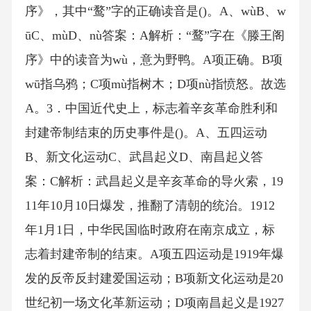
序》，其中“鹜”字的正确读音是()。A、wùB、w
ūC、mùD、nù答案：A解析：“鹜”字在《滕王阁
序》中的读音为wù，意为野鸭。A项正确。B项
wū指乌鸦；C项mù指树木；D项nù指愤怒。故选
A。3．中国近代史上，标志着辛亥革命胜利和
封建帝制结束的历史事件是()。A、五四运动
B、新文化运动C、武昌起义D、南昌起义答
案：C解析：武昌起义是辛亥革命的导火索，19
11年10月10日爆发，推翻了清朝的统治。1912
年1月1日，中华民国临时政府在南京成立，标
志着封建帝制的结束。A项五四运动是1919年爆
发的反帝反封建爱国运动；B项新文化运动是20
世纪初一场文化革新运动；D项南昌起义是1927