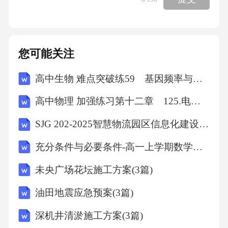
结合有什么作用？4.在写作中，如何运用动静结
合的写法使文章更生动？五、应用题（总共4
题，每题6分，总分24分）1.请以“校园的早晨”
您可能关注
为题，运用动静结合的写法写一段话。2.请以
高中生物 难点突破练59 基因频率与基因型频率的相关计算
“公园的黄昏”为题，运用动静结合的写法写一段
话。3.请以“雨中的街道”为题，运用动静结合的
高中物理 加强练习第十二章 125.电磁感应中的线框模型(B)
写法写一段话。4.请以“夜晚的星空”为题，运用
SJG 202-2025智慧物流园区信息化建设与管理标准
动静结合的写法写一段话。【标准答案及解
充分条件与必要条件-高一上学期数学课时作业人教版A版（含解析）
析】一、单选题1.C解析：A、B、D都是静态描
写，只有C是动态描写。2.C解析：“柳枝轻拂水
未央广场花坛施工方案(3篇)
面”是动态描写，其他选项都是静态描写。3.B解
油田地震应急预案(3篇)
析：静态描写和动态描写结合，可以使景物描
深机井清淤施工方案(3篇)
写更生动。4.B解析：“小村庄静悄悄的”是静态