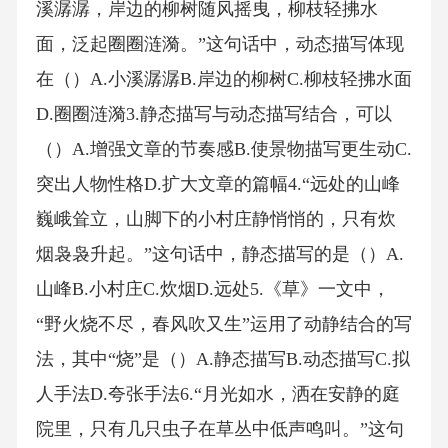
溪潺潺，岸边的柳树随风摇曳，柳枝轻拂水
面，泛起圈圈涟漪。”这句话中，动态描写体现
在（）A.小溪潺潺B.岸边的柳树C.柳枝轻拂水面
D.圈圈涟漪3.静态描写与动态描写结合，可以
（）A.增强文章的节奏感B.使景物描写更生动C.
突出人物性格D.扩大文章的篇幅4.“远处的山峰
巍峨耸立，山脚下的小村庄静悄悄的，只有炊
烟袅袅升起。”这句话中，静态描写的是（）A.
山峰B.小村庄C.炊烟D.远处5.《草》一文中，
“野火烧不尽，春风吹又生”运用了动静结合的写
法，其中“烧”是（）A.静态描写B.动态描写C.拟
人手法D.夸张手法6.“月光如水，洒在安静的庭
院里，只有几只虫子在草丛中低声鸣叫。”这句