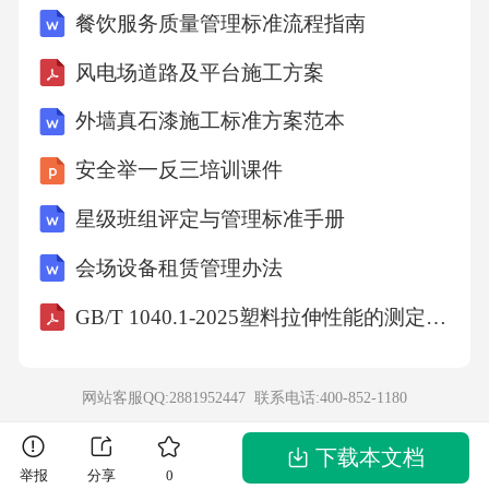
餐饮服务质量管理标准流程指南
动状态的描写。2.动态解析：“钻”字运用了动态
的写法，表现了小草生长的过程。3.月光如水，
风电场道路及平台施工方案
洒在安静的庭院里虫子在草丛中低声鸣叫解
外墙真石漆施工标准方案范本
析：静态描写的是月光如水，动态描写的是虫
安全举一反三培训课件
子低声鸣叫。4.更具感染力解析：静态描写和动
星级班组评定与管理标准手册
态描写结合，可以使文章更具感染力。5.柳枝随
风飘动，像少女的头发在风中飞扬解析：动态
会场设备租赁管理办法
描写体现在柳枝随风飘动和像少女的头发在风
GB/T 1040.1-2025塑料拉伸性能的测定第1部分：总则
中飞扬。6.湖面平静如镜微风拂过，水面泛起细
微波纹解析：静态描写的是湖面平静如镜，动
网站客服QQ:2881952447 联系电话:
400-852-1180
态描写的是微风拂过和水面泛起细微波纹。7.动
静结合动态解析：《草》一文中，“野火烧不
下载本文档
举报
分享
0