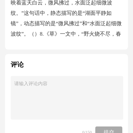
映着蓝天白云，微风拂过，水面泛起细微波
纹。”这句话中，静态描写的是“湖面平静如
镜”，动态描写的是“微风拂过”和“水面泛起细微
波纹”。（）8.《草》一文中，“野火烧不尽，春
风吹又生”运用了动静结合的写法，其中“烧”是
动态描写。（）9.静态描写和动态描写结合，可
评论
以使文章更易理解。（）10.《桂林山水》一文
中，“漓江的水真静啊，静得让你感觉不到它在
流动。”这句话中，静态描写体现在“漓江的水”
和“静得让你感觉不到它在流动”。（）四、简答
题（总共4题，每题4分，总分16分）1.简述静态
描写和动态描写的区别。2.举例说明如何运用动
静结合的写法描写景物。3.静态描写和动态描写
提交
0
/150