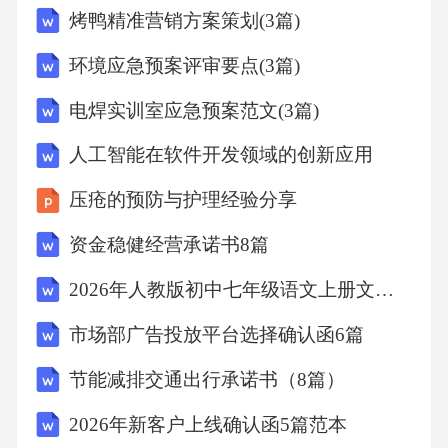
烤鸭精准营销方案策划(3篇)
描写，其他选项都是动态描写或静态描写的一
部分。5.B解析：“烧”是动态描写，其他选项都
环境应急预案评审要点(3篇)
是静态描写。6.C解析：“虫子低声鸣叫”是动态
电焊实训室应急预案范文(3篇)
描写，其他选项都是静态描写。7.A解析：静态
人工智能在软件开发领域的创新应用
描写和动态描写结合，可以使文章更具感染
力。8.C解析：“在风中飞扬”是动态描写，其他
压疮的预防与护理经验分享
选项都是静态描写或动态描写的一部分。9.A解
资金稳健经营承诺书8篇
析：“湖面平静如镜”是静态描写，其他选项都是
2026年人教版初中七年级语文上册文言句子翻译卷含答案
动态描写或静态描写的一部分。10.B解析：“静
市场部广告投放平台选择确认函6篇
得让你感觉不到它在流动”是静态描写，其他选
项都是静态描写或动态描写的一部分。二、填
节能减排交通出行承诺书（8篇）
空题1.静止状态运动状态解析：静态描写是指对
2026年新客户上线确认函5篇范本
事物静止状态的描写，动态描写是指对事物运