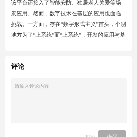
该平台还接入了智能安防、独居老人关爱等场
景应用。然而，数字技术在基层的应用也面临
挑战。一方面，存在“数字形式主义”苗头，个别
地方为了“上系统”而“上系统”，开发的应用与基
层实际需求脱节，反而增加了基层工作人员填
报数据的负担。另一方面，“数字鸿沟”问题不容
评论
忽视，部分老年人、农村居民不熟悉智能设备
操作，难以享受数字化带来的便利，甚至在公
共服务获取上处于弱势。材料五文化建设是提
升城市软实力和综合竞争力的重要内容。F市是
一座具有深厚历史文化底蕴的城市，拥有多处
历史建筑、文化遗址和非物质文化遗产。过去
一段时间，由于城市快速扩张，一些历史街区
提交
0
/150