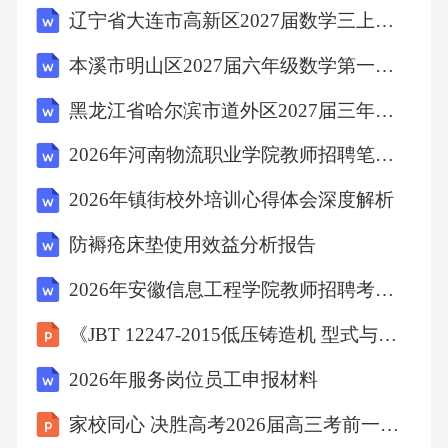
辽宁省大连市高新区2027届数学三上期末达标检测模拟试题含解析
动了文化旅游产业发展。但如何平衡商业开发
与文化原真性保护，如何让更多市民而不仅仅
本溪市明山区2027届六年级数学第一学期期末统考模拟试题含解析
是游客参与到文化传承中来，仍是F市需要持续
黑龙江省哈尔滨市道外区2027届三年级数学第一学期期末检测试题含解析
探索的课题。二、作答要求问题一：请根据“材
2026年河南物流职业学院教师招聘笔试备考试题及答案解析
料一”和“材料二”，概括粤港澳大湾区在推动规
则衔接、优化营商环境方面取得的成效及仍然
2026年镇街校外培训心得体会深度解析
面临的挑战。（20分）要求：概括准确，条理
防褥疮床垫使用效益分析报告
清晰，不超过300字。问题二：“材料三”介绍了
2026年安徽信息工程学院教师招聘考试参考题库及答案解析
T县推进乡村振兴的实践。请分析T县的做法对
《JBT 12247-2015低压铸造机 型式与基本参数》专题研究报告
于激发乡村内生动力有何启示。（30分）要
求：分析深入，启示明确，不超过400字。问题
2026年服务岗位员工申报材料
三：假设你是S市营商环境改革办公室的工作人
家校同心 决胜高考2026届高三考前一月冲刺家长会
员，请针对“材料二”中企业反映的“隐性壁垒”问