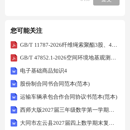
面临保护与发展的矛盾，文化传承出现断层。
近年来，F市转变思路，提出“在发展中保护，
在保护中发展”，积极探索历史文化保护传承新
您可能关注
路径。一是实施“微改造”，对历史街区进行修缮
GB/T 11787-2026纤维绳索聚酯3股、4股、8股和12股绳索
提升，不搞大拆大建，保留街巷肌理和原有风
貌，同时完善水电、消防等基础设施，改善居
GB/T 47852.1-2026空间环境地基观测数据第1部分：分类分级
民生活环境。二是推动“活态传承”，将一些闲置
电子基础商品知识4
的老建筑改造为博物馆、艺术工作室、特色书
股份制合同书合同范本(范本)
店、文创商店，引入现代商业业态，让历史空
间焕发新生。三是促进“文旅融合”，设计历史文
运输车辆承包合作合同协议书范本(范本)
化旅游线路，开发文创产品，举办民俗文化
西师大版2027届三年级数学第一学期期末调研试题含解析
节，吸引游客深度体验城市文化。这些举措让
大同市左云县2027届四上数学期末复习检测模拟试题含解析
老城区重新焕发活力，居民归属感增强，也带