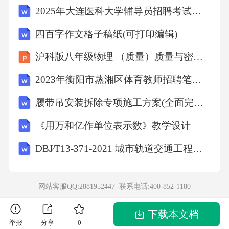
2025年大连医科大学辅导员招聘考试试题及答案解析
题，提出具体的改进建议。（30分）要求：角
色定位准确，建议具体可行，不超过500字。问
四百字作文格子稿纸(可打印编辑)
题四：请结合全部给定材料，围绕“在深化改革
沪科版八年级物理 （质量）质量与密度教师教学课件
与创新中推动高质量发展”这一主题，自选角
2023年衡阳市蒸湘区体育教师招聘笔试模拟试题及答案
度，自拟题目，写一篇议论文。（50分）要
履带吊安装拆除专项施工方案(全面完整版)
求：（1）观点鲜明，论述深刻，结构完整；
（2）参考给定材料，但不拘泥于给定材料；
《用万和亿作单位表示数》教学设计
（3）语言流畅，字数1000-1200字。参考答案与
DBJ∕T13-371-2021 城市轨道交通工程质量安全文明标准化施工管理标准
解析问题一参考答案：成效：1.规则衔接取得突
破：在建筑、旅游、医疗等多领域实现职业资
网站客服QQ:2881952447 联系电话:
400-852-1180
格互认，便利港澳人才跨境执业。2.要素流动更
加便捷：推动科研资金跨境使用，共建科创平
下载本文档
举报
分享
0