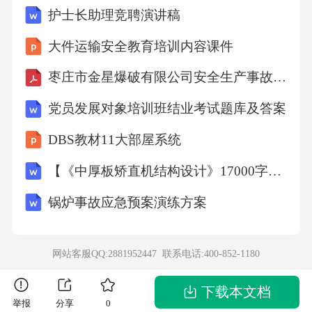
护士长助理竞聘演讲稿
法律。9.2争议解决：因本合同引起的或与本合
同有关的任何争议，双方应首先通过友好协商
大件运输安全教育培训内容课件
解决。协商不成的，任何一方均有权将争议提
枣庄市金星爆破有限公司安全生产事故应急预案1
交[选择仲裁或诉讼]，并具体约定为：(a)[选择
党员发展对象培训班结业考试题库及答案
仲裁]：提交[具体仲裁机构名称，如中国国际经
DBS教材11大部屋系统
济贸易仲裁委员会（CIETAC）]按照其届时有效
的仲裁规则进行仲裁。仲裁地点在[具体城市]。
【《中厚板矫直机结构设计》17000字（论文）】
仲裁裁决是终局的，对双方均有约束力。(b)[选
锅炉事故应急预案演练方案
择诉讼]：提交[具体法院名称，如被告所在地人
民法院/合同签订地人民法院/约定的人民法院]诉
网站客服QQ:2881952447 联系电话:
400-852-1180
讼解决。第十条合同生效、变更与终止10.1生
效：本合同自双方授权代表签字并加盖公司公
下载本文档
举报
分享
0