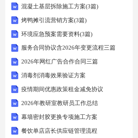
混凝土基层拆除施工方案(3篇)
同约定，守约方有权向违约方提出索赔，索赔
金额包括实际损失和合理的费用。8.2卖方保
烤鸭摊引流营销方案(3篇)
证：卖方保证其提供的货物不侵犯任何第三方
环境应急预案需要资料(3篇)
的知识产权。如因此发生纠纷，由卖方负责解
服务合同协议含2026年变更流程三篇
决，并承担由此产生的一切法律责任和费用。8.
3不可抗力：任何一方因不可抗力（如战争、严
2026年网红广告合作合同三篇
重自然灾害、政府行为等）不能履行合同时，
消毒剂消毒效果验证方案
不承担违约责任，但应在不可抗力发生后[具体
疫情期间优惠政策租金减免协议
天数]内通知对方，并提供相关证明文件。双方
2026年教研室教研员工作总结
应根据不可抗力的影响，协商决定是否延期履
行、部分履行或解除合同。第九条法律适用与
幕墙密封胶更换专项施工方案
争议解决9.1法律适用：本合同的订立、效力、
餐饮单店店长供应链管理流程
解释、履行及争议解决均适用中华人民共和国