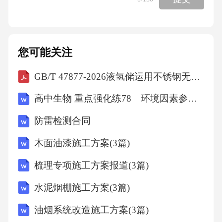
日期，如付款日]或[具体汇率来源，如中国银行
同期外汇中间价]作为计价和结算的汇率。汇率
波动风险由[约定承担方，如买方]承担。第七条
您可能关注
单据条款7.1卖方应在发货前/装运后[具体天数]
GB/T 47877-2026液氢储运用不锈钢无缝钢管
内，将以下单据通过[电子/纸质]方式提交给买
方/银行：(a)商业发票一式[份数]份；(b)装箱单
高中生物 重点强化练78 环境因素参与调节植物的生命活动
一式[份数]份；(c)提单/空运单等运输单据正本
防雷检测合同
[份数]份；(d)原产地证明[份数]份；(e)检验证书
木面油漆施工方案(3篇)
（如需）[份数]份；(f)[其他根据合同约定或信
用证要求需要提供的单据]。7.2单据要求：所有
梳理专项施工方案报道(3篇)
单据须内容准确、完整、规范，符合相关法律
水泥烟棚施工方案(3篇)
法规及[信用证条款，如适用]的要求。第八条索
油烟系统改造施工方案(3篇)
赔、担保与不可抗力8.1索赔：若一方违反本合