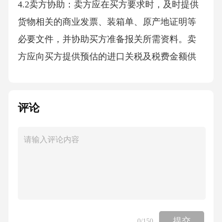
4.2卖方协助：卖方应在买方要求时，及时提供
货物相关的商业发票、装箱单、原产地证明等
必要文件，并协助买方准备报关所需资料。卖
方应向买方提供预估的进口关税及税费金额供
买方参考，但最终以海关核定为准。6.4.3税款
支付流程：买方负责向海关申报并实际缴纳关
评论
税及税费。在买方完成税款缴纳并取得海关放
行凭证后[具体天数，如7]日内，买方应将卖方
因履行本合同而垫付的、经双方确认的关税及
税费金额[具体金额或计算方式]，支付给卖方。
卖方应在收到该笔款项前，向买方提供有效的
海关税款缴纳凭证复印件或扫描件。6.5汇率条
款：若合同采用非固定汇率，双方同意以[具体
提交
0
/150