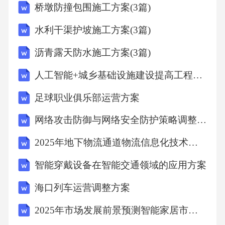
速卖通GMV（商品交易总额）突破5000亿美
桥墩防撞包围施工方案(3篇)
元，同比增长23%，其中移动端交易占比达7
水利干渠护坡施工方案(3篇)
8%。欧美市场仍是主要消费群体，但东南亚、
沥青露天防水施工方案(3篇)
拉美等新兴市场增长迅速。国际物流成本持续
人工智能+城乡基础设施建设提高工程管理效率可行性分析
上涨导致运费成为关键竞争因素，同时平台算
法不断优化，数据运营能力成为商家差异化竞
足球职业俱乐部运营方案
争的核心。1.2问题定义与核心挑战 1.2.1平台
网络攻击防御与网络安全防护策略调整方案
规则动态变化 速卖通算法每年至少更新4次，
2025年地下物流通道物流信息化技术应用报告
如2023年推出的"智能推荐2.0"系统对点击率要
求提升30%。商家需实时调整关键词策略、商品
智能穿戴设备在智能交通领域的应用方案
关联推荐逻辑，否则流量下滑幅度可达40%。
海口列车运营调整方案
1.2.2多维度数据割裂 平台提供流量数据、销
2025年市场发展前景预测智能家居市场发展趋势分析方案
售数据、用户行为数据等三大类报表，但各模