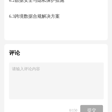
6.2数据安全与隐私保护措施
6.3跨境数据合规解决方案
6.4风险预测与控制机制
七、速卖通数据运营投入产出分析
评论
7.1资金预算与资源分配策略
7.2投资回报测算模型构建
7.3跨市场投入产出比较分析
提交
0
/150
7.4长期投资规划与风险对冲