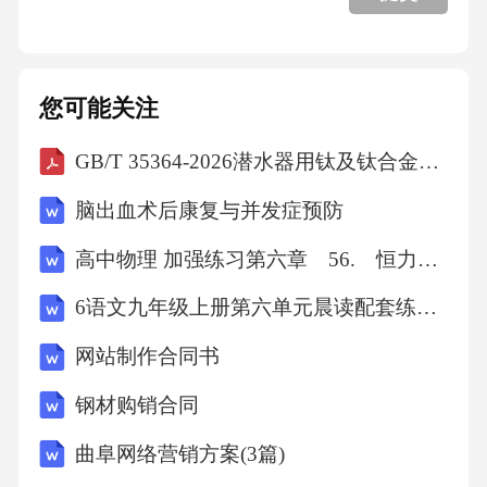
八、速卖通数据运营方案实施步骤
您可能关注
8.1诊断评估与现状分析
GB/T 35364-2026潜水器用钛及钛合金锻件
8.2系统建设与技术选型
脑出血术后康复与并发症预防
高中物理 加强练习第六章 56. 恒力的功
8.3实施路径与阶段性目标
6语文九年级上册第六单元晨读配套练习教师版
8.4效果评估与持续优化一、速卖通数据运营方
网站制作合同书
案概述1.1行业背景与市场趋势 速卖通作为全
钢材购销合同
球领先的跨境电子商务平台，近年来呈现多元
曲阜网络营销方案(3篇)
化发展态势。根据阿里巴巴集团2023年财报，