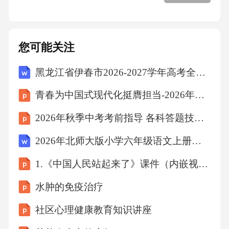
6.4时间规划的详细安排
您可能关注
七、总代理运营方案
黑龙江省伊春市2026-2027学年高考全国统考预测密卷物理试卷（含答案解析）
7.1实施路径的协同与配合
青春为中国式现代化挺膺担当-2026年秋季开学大学新生青春奋斗宣讲
7.2风险评估的动态调整与应对
2026年秋季中考考前指导 各科答题技巧总结
2026年北师大版小学六年级语文上册第8单元第24课《少年闰土》课时教案
7.3预期效果的量化与评估
1.《中国人民站起来了》课件（内嵌视频）026-2027学年统编版高二语文选择性必修上册
七、总代理运营方案
水肿的免疫治疗
8.1实施路径的协同与配合
社区心理健康教育知识讲座