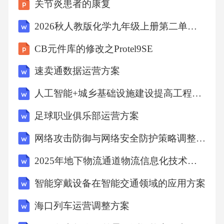
关节炎患者的康复
8.2风险评估的动态调整与应对
2026秋人教版化学九年级上册第二单元《空气和氧气》测试卷1（含答案）
8.3预期效果的量化与评估一、总代理运营方案
CB元件库的修改之Protel9SE
1.1背景分析 1.1.1行业发展趋势 市场规模的
速卖通数据运营方案
持续扩大，新兴技术的融合应用，消费者需求
人工智能+城乡基础设施建设提高工程管理效率可行性分析
的多样化演变，为总代理模式提供了广阔的发
展空间。 1.1.2现有代理模式问题 传统代理
足球职业俱乐部运营方案
模式中存在的信息不对称、资源分散、管理效
网络攻击防御与网络安全防护策略调整方案
率低下等问题，导致市场竞争力不足，亟需优
2025年地下物流通道物流信息化技术应用报告
化升级。 1.1.3总代理模式的优势 通过集中
智能穿戴设备在智能交通领域的应用方案
资源、统一管理、强化服务，总代理模式能够
显著提升运营效率，降低运营成本，增强市场
海口列车运营调整方案
响应能力。1.2问题定义 1.2.1市场定位模糊