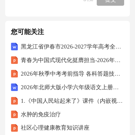
九、项目风险监控与动态调整
9.1实时风险监测与预警系统搭建
您可能关注
9.2动态调整机制与应急预案联动
黑龙江省伊春市2026-2027学年高考全国统考预测密卷物理试卷（含答案解析）
9.3风险传递与责任界定机制
青春为中国式现代化挺膺担当-2026年秋季开学大学新生青春奋斗宣讲
2026年秋季中考考前指导 各科答题技巧总结
9.4长效风险监控与经验反馈机制
2026年北师大版小学六年级语文上册第8单元第24课《少年闰土》课时教案
十、项目推广与应用前景
1.《中国人民站起来了》课件（内嵌视频）026-2027学年统编版高二语文选择性必修上册
水肿的免疫治疗
10.1技术标准化与行业推广路径
社区心理健康教育知识讲座