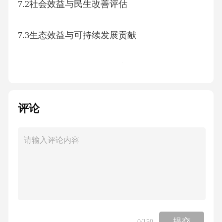
7.2社会效益与民生改善评估
7.3生态效益与可持续发展贡献
7.4政策影响与行业示范效应
八、项目验收与移交运营
评论
8.1分阶段验收标准与流程设计
8.2运维单位选择与合同条款设计
8.3运营期监测与持续改进机制
提交
0
/150