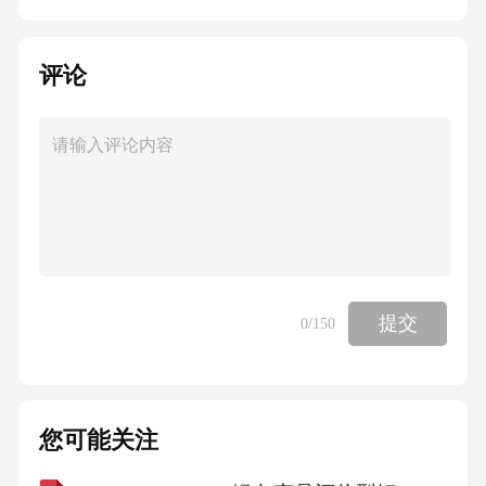
4.1运营执行路线图
4.2合作生态构建策略
4.3效果评估与持续改进
4.4团队能力建设方案
五、阿贝短视频运营方案
5.1市场竞争格局分析
5.2差异化竞争策略构建