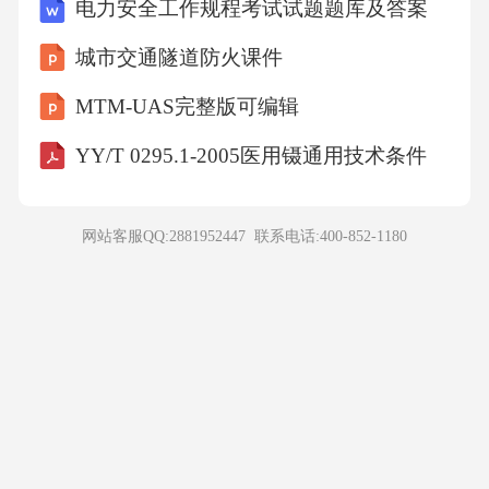
山东省青岛实验学校2027届数学六上期末预测试题含解析
2027届峰峰矿区六年级数学第一学期期末经典模拟试题含解析
8.3企业文化塑造与传播
土木工程力学期末复习题
8.4法律合规与风险防控
餐饮门店帐号运营方案
九、阿贝短视频运营方案
海底捞整体运营策划方案
市场营销如何运营方案
9.1国际化拓展规划
返乡大巴运营方案
9.2品牌国际化传播策略
景区平台直播运营方案
总代理运营方案
9.3国际化团队建设
速卖通数据运营方案
9.4国际化风险防控