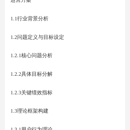
第5页 / 共20页
已阅读5页，还剩15页未读
继续免费阅读
本文档由用户提供并上传，收益归属内容提供方，若内容存在侵
权，请进行举报或认领
当前位置：
人人文库
>
教育资料
>
辅导培训