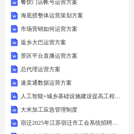
7.1技术创新应用路线
您可能关注
7.2数据监测与分析体系
GB/T 47885-2026绿色产品评价型钢
7.3跨平台协同运营策略
长期疲劳综合征病因与改善方法
物流货运合同(范本)
7.4用户增长与留存机制
2027届日喀则地区南木林县数学六上期末监测模拟试题含解析
八、阿贝短视频运营方案
2027届延安市子长县数学六年级第一学期期末预测试题含解析
2027届宁德市福安市数学六上期末联考模拟试题含解析
8.1组织架构与团队建设
临沭县2027届数学四上期末综合测试试题含解析
8.2人才培养与发展规划