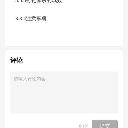
3.3.3孵化体系的成效
3.3.4注意事项
3.4智慧管理平台与运营效率提升机制
3.4.1智慧管理平台系统
评论
3.4.2运营机制
3.4.3智慧管理平台的成效
3.4.4注意事项
提交
0
/150
四、商业模式创新与盈利模式重构