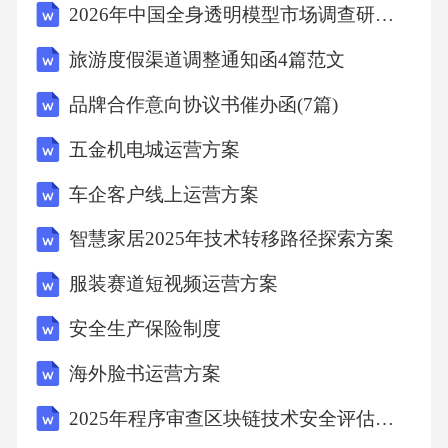
2026年中国全身透明模型市场调查研究报告
旅游度假渠道调整通知函4篇范文
2.2.2.1检测体系建立
品牌合作意向协议书催办函(7篇)
2.2.2.2欧盟标准参照
五金机电城运营方案
2.2.2.3SGS合作认证
车企客户线上运营方案
智慧家居2025年技术转移路径探索方案
2.2.3门店运营标准化
服装赛道短视频运营方案
2.2.3.1服务流程手册
安全生产保险制度
海外脸书运营方案
2.2.3.2关键触点细化
2025年程序审查区块链技术安全评估方案
2.2.3.3服务弹性条款