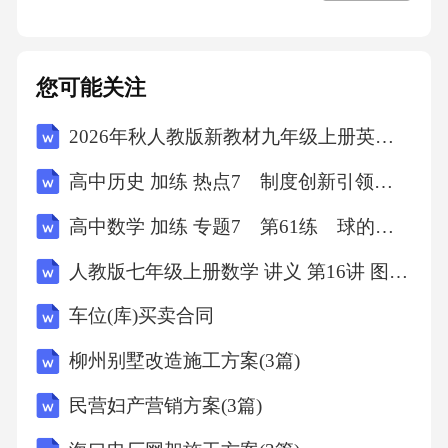
现有客户中中小型企业占比高达XX%，而高价
值行业头部客户渗透率仅为XX%，这种失衡结
您可能关注
构导致整体利润率受限。 数字化能力建设滞
后。内部ERP系统上线年限超过十年，关键业务
2026年秋人教版新教材九年级上册英语Unit 3单元测试A卷（含答案）
流程仍依赖人工操作，导致运营效率比行业标
高中历史 加练 热点7 制度创新引领 完善治理体系
杆低XX%。1.3市场竞争格局分析 头部企业寡
高中数学 加练 专题7 第61练 球的切、接问题
头垄断。前五名企业市场份额合计达到XX%，
其中龙头企业通过渠道和品牌优势掌握着XX%
人教版七年级上册数学 讲义 第16讲 图形的认识初步复习讲义+练习（学生版）
的市场定价权。 新兴力量加速崛起。过去三
车位(库)买卖合同
年内，已有XX家初创企业通过差异化技术路线
柳州别墅改造施工方案(3篇)
切入市场，其中三家已获得亿元级融资，显示
民营妇产营销方案(3篇)
出强劲的发展势头。 跨界竞争加剧风险。传
统家电、通信设备等行业的XX企业正通过并购