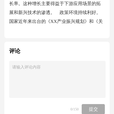
长率。这种增长主要得益于下游应用场景的拓
展和新兴技术的渗透。 政策环境持续利好。
国家近年来出台的《XX产业振兴规划》和《关
于促进XX产业高质量发展的指导意见》等文
件，明确将XX行业列为重点发展方向，并在财
税、金融等方面给予专项支持。 技术迭代加
评论
速推进。人工智能、大数据等前沿技术正在重
塑XX行业的竞争格局，头部企业通过技术创新
已实现产品性能的显著提升，市场集中度逐步
提高。1.2企业运营现状评估 核心业务板块表
现突出。公司XX产品线2023年营收贡献率达到
XX%，但毛利率仍处于行业中等水平，与头部
提交
0
/150
企业存在XX%的差距。 客户结构亟待优化。