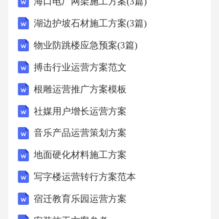
海口电厂网架施工方案(3篇)
和自研方式布局本领域，预计未来两年将推出
湖边护坡石材施工方案(3篇)
具有竞争力的产品。二、运营问题与目标设定2.
物业防跳楼应急预案(3篇)
1核心运营问题诊断 供应链协同效率低下。原
材料采购周期平均为XX天，远高于行业XX天的
搏击行业运营方案范文
均值，导致库存周转率仅达到XX%，而优秀企
根雕运营推广方案模板
业该指标为XX%。 营销费用投入产出失衡。2
社媒用户增长运营方案
023年营销费用率达到XX%，但客户获取成本
音乐产品运营策划方案
（CAC）却居高不下，达到XX元，显著高于行
业XX元的健康水平。 产品创新响应速度迟
地面硬化材料施工方案
缓。从市场需求反馈到产品迭代周期平均需要X
写字楼运营转行方案范本
X周，错失了XX%的市场机会窗口，同期国际
宿迁教育乐园运营方案
领先企业该周期仅为XX周。2.2问题根源深度剖
析 组织架构壁垒严重。研发、生产、销售等