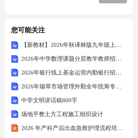
平方米），用于储能电池运维及碳咨询服务办
公，采用超低能耗设计，外墙保温层厚度达100
mm，窗户为三层中空Low-E玻璃，能耗较常规
您可能关注
厂房降低40%配套管网：铺设电力电缆（10k
【新教材】2026年秋译林版九年级上册英语Unit 8 The world of literature单元测试卷（含答案）
V）12公里、热力管网3公里，连接光伏系统、
储能中心与园区企业，同步建设雨水回收系统
2026年中学数理课题分层教学教师招聘考试笔试试题（含答案）
（年回收量2万立方米），用于光伏组件清洗及
2026年银行线上基金运营内勤银行招聘考试笔试试题（含答案）
绿化灌溉展示中心：建设1座1200平方米的碳中
2026年烟草市场管理外勤全年统筹专员烟草公司招聘考试笔试试题（含答案）
和科普展示中心，通过VR技术演示项目减排原
中学文明讲话稿800字
理，面向公众及企业开展低碳知识培训，预计
年接待参观人数1.5万人次项目产能及收益目
场地平整土方工程施工组织设计
标：项目建成后，预计年减排二氧化碳4.2万吨
2026 年产科产后出血急救护理流程培训课件
（其中光伏减排3.8万吨、余热回收减排0.4万