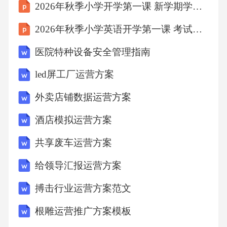
2026年秋季小学开学第一课 新学期学习规划教学设计
吨），年碳资产收益约210万元（按碳价50元/吨
测算）；电力销售收入（含上网电费及绿电溢
2026年秋季小学英语开学第一课 考试策略与技巧课件
价）约3200万元，储能调峰收益约600万元，整
医院特种设备安全管理指南
体达纲年营业收入预计4010万元。环境保护建
led屏工厂运营方案
设期环境影响及治理：大气污染治理：施工期
外卖店铺数据运营方案
间砂石料采用封闭堆场，运输车辆加装密闭篷
布，施工现场安装PM10在线监测仪，当浓度超
酒店模拟运营方案
过0.15mg/m3时启动雾炮机降尘；焊接作业采用
共享废车运营方案
低烟尘焊条，减少VOCs排放，确保施工场界颗
给领导汇报运营方案
粒物浓度符合《大气污染物综合排放标准》（G
B16297-1996）二级标准水污染治理：施工废水
搏击行业运营方案范文
经沉淀池（容积50立方米）处理后回用，不外
根雕运营推广方案模板
排；生活污水接入园区市政污水管网，由昆山