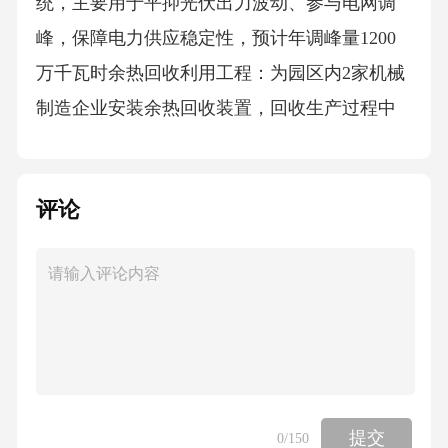
统，主要用于平抑光伏出力波动、参与电网调
峰，保障电力供应稳定性，预计年调峰量1200
万千瓦时余热回收利用工程：为园区内2家机械
制造企业安装余热回收装置，回收生产过程中
产生的高温烟气余热，用于园区办公楼及宿舍
供暖，预计年回收余热折合标准煤1200吨，减
评论
少天然气消耗80万立方米碳管理数字化平台：
搭建覆盖“能源消耗-碳排放核算-碳资产交易”的
一体化平台，接入园区20家企业的用能数据，
实时监测碳排放强度，生成符合国家《温室气
体排放核算与报告指南》的碳报告，支持企业
参与全国碳市场交易配套设施建设：绿色厂
房：建设1栋4层框架结构厂房（建筑面积8600
提交
0
/150