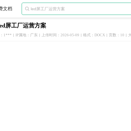
费文档

led屏工厂运营方案
1***
IP属地：广东
上传时间：2026-05-09
格式：DOCX
页数：10
大