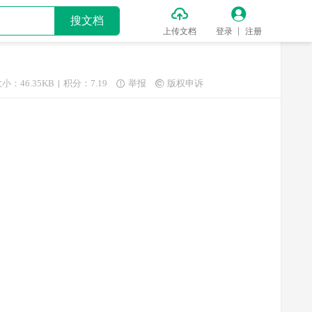


搜文档
上传文档
登录
注册
小：46.35KB
积分：7.19
举报
版权申诉

