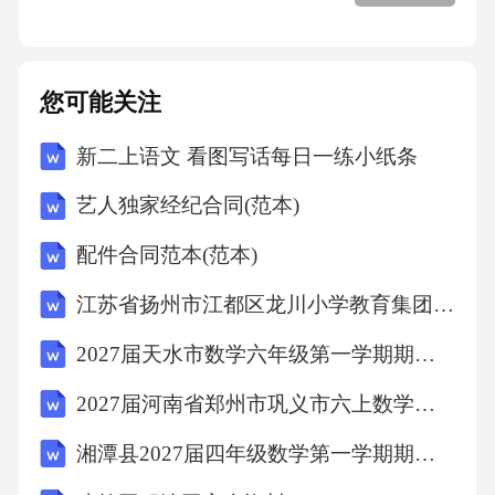
4.3.3风险预警与应对
您可能关注
4.4市场竞争风险
新二上语文 看图写话每日一练小纸条
4.4.1市场竞争分析
艺人独家经纪合同(范本)
4.4.2差异化竞争策略
配件合同范本(范本)
江苏省扬州市江都区龙川小学教育集团2027届数学三上期末含解析
4.4.3市场竞争预警
2027届天水市数学六年级第一学期期末综合测试模拟试题含解析
五、运营策略
2027届河南省郑州市巩义市六上数学期末达标检测试题含解析
5.1产品与服务创新
湘潭县2027届四年级数学第一学期期末质量检测试题含解析