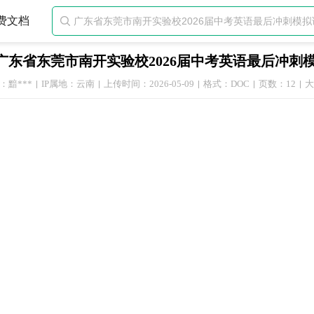
费文档

广东省东莞市南开实验校2026届中考英语最后冲刺
：黯***
IP属地：云南
上传时间：2026-05-09
格式：DOC
页数：12
大