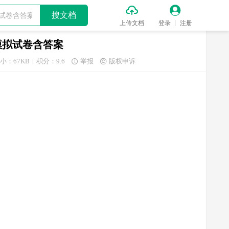


搜文档
上传文档
登录
注册
模拟试卷含答案
小：67KB
积分：9.6
举报
版权申诉

