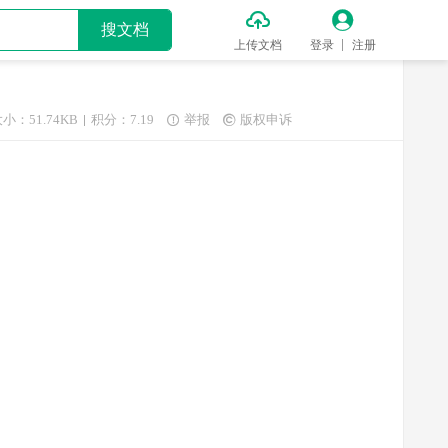


搜文档
上传文档
登录
注册
小：51.74KB
积分：7.19
举报
版权申诉

