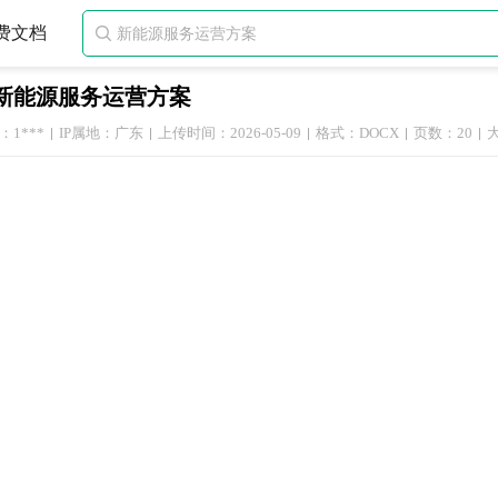
费文档

新能源服务运营方案
1***
IP属地：广东
上传时间：2026-05-09
格式：DOCX
页数：20
大