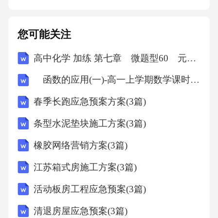
决均适用中华人民共和国法律。2.双方在履行本
协议过程中如发生争议，应首先通过友好协商
您可能关注
解决；协商不成的，任何一方均有权向有管辖
高中化学 加练 第七章 微题型60 元素周期律
权的人民法院提起诉讼。3.在争议解决期间，除
涉及争议的部分外，双方应继续履行本协议其
函数的应用(一)-高一上学期数学课时作业人教版A版（含解析）
他无争议的条款。七、其他条款1.本协议自双方
春季长跑应急预案方案(3篇)
签字（或盖章）之日起生效，一式两份，甲乙
条型水泥垫块施工方案(3篇)
双方各执一份，具有同等法律效力。2.本协议未
尽事宜，可由双方另行签订补充协议。补充协
橡胶网络营销方案(3篇)
议
江苏箱式房施工方案(3篇)
活动板房工程应急预案(3篇)
清退房屋应急预案(3篇)