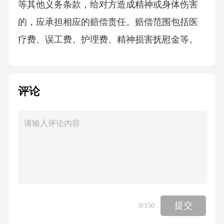
等其他义务条款，给对方造成精神或身体伤害
的，应承担相应的赔偿责任。赔偿范围包括医
疗费、误工费、护理费、精神损害抚慰金等。
精神损害抚慰金的数额可参照上述出轨行为导
致精神损害赔偿金的确定方式进行。2.若一方故
评论
意隐瞒或歪曲事实，导致另一方在签订本协议
时存在重大误解，另一方有权请求人民法院或
仲裁机构撤销本协议。被撤销的协议自始没有
法律约束力，过错方应赔偿对方因此遭受的损
失，包括直接损失和间接损失。直接损失如为
签订协议而支出的费用等，间接损失如因基于
协议而放弃的其他机会所造成的损失等。六、
提交
0
/150
争议解决1.本协议的签订、履行、解释及争议解