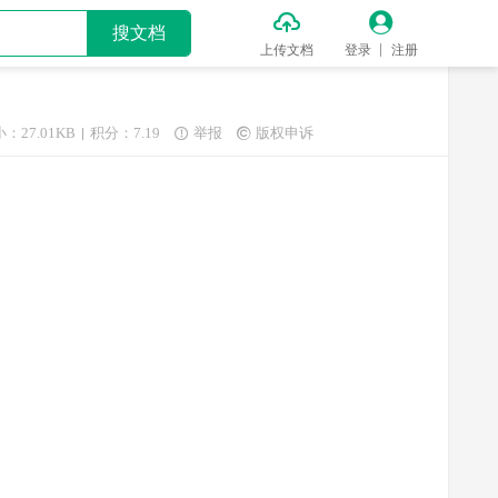


搜文档
上传文档
登录
注册
：27.01KB
积分：7.19
举报
版权申诉

