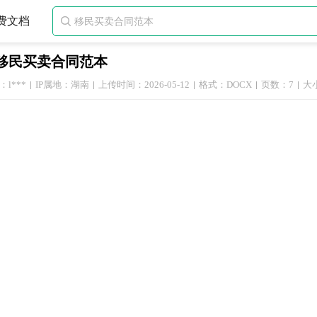
费文档

移民买卖合同范本
l***
IP属地：湖南
上传时间：2026-05-12
格式：DOCX
页数：7
大小