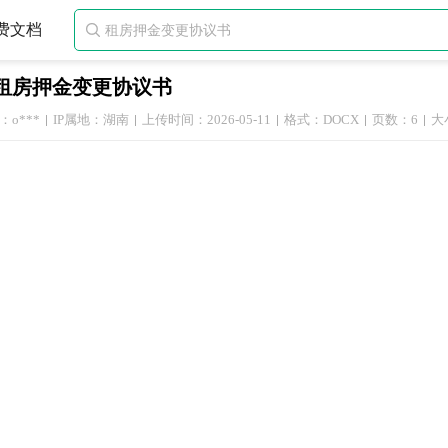
费文档

租房押金变更协议书
o***
IP属地：湖南
上传时间：2026-05-11
格式：DOCX
页数：6
大