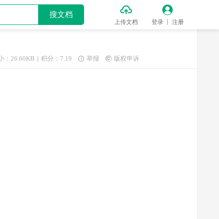


搜文档
上传文档
登录
注册
小：26.60KB
积分：7.19
举报
版权申诉

