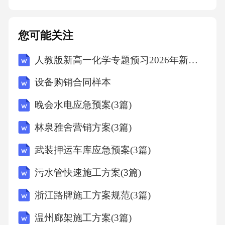
并承担由此给甲方造成的全部损失。若乙方未
按照约定及时为甲方调整服务方案，导致甲方
您可能关注
病情延误或加重，乙方应承担相应的赔偿责
人教版新高一化学专题预习2026年新题-金属
任。五、争议解决本协议的签订、履行、解释
及争议解决均适用中华人民共和国法律。双方
设备购销合同样本
在履行本协议过程中如发生争议，应首先通过
晚会水电应急预案(3篇)
友好协商解决；协商不成的，任何一方均有权
林泉雅舍营销方案(3篇)
向有管辖权的人民法院提起诉讼。六、其他条
款1.本协议自双方签字（或盖章）之日起生效，
武装押运车库应急预案(3篇)
一式两份，甲乙双方各执一份，具有同等法律
污水管快速施工方案(3篇)
效力。
浙江路牌施工方案规范(3篇)
温州廊架施工方案(3篇)