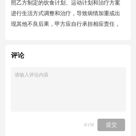
照乙方制定的饮食计划、运动计划和治疗方案
进行生活方式调整和治疗，导致病情加重或出
现其他不良后果，甲方应自行承担相应责任，
乙方不承担由此产生的任何法律责任。若甲方
违反本协议约定，向第三方泄露乙方提供的服
评论
务信息或甲方的个人隐私信息，给乙方造成损
失的，甲方应承担赔偿责任。2.乙方违约责任若
乙方未按照本协议约定的服务内容和标准为甲
方提供服务，乙方应按照服务费用的[X]%向甲
方支付违约金，并采取措施及时改进服务。若
因乙方原因给甲方造成损失的，乙方应承担赔
偿责任。若乙方泄露甲方的个人隐私信息，乙
提交
0
/150
方应向甲方支付服务费用的[X]倍作为违约金，