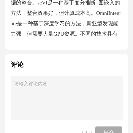
据的整合。scVI是一种基于变分推断+图嵌入的
方法，整合效果好，但计算成本高。OmniIntegr
ate是一种基于深度学习的方法，新亚型发现能
力强，但需要大量GPU资源。不同的技术具有
不同的优劣势，需要根据具体的数据集和研究
需求选择合适的技术。标准化工作：数据标准
评论
化与质量控制数据标准化质量控制质量控制指
标不同平台数据的统一处理数据质量评估与过
滤常用的质量控制指标技术选型与未来方向：
技术发展趋势与挑战技术发展趋势技术挑战未
来方向空间多组学技术的发展深度学习技术的
应用多组学数据的云平台化数据标准化问题计
算资源需求伦理与隐私问题开发更高效的整合
提交
0
/150