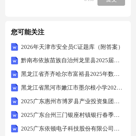
算法构建多组学数据共享平台制定技术应用规
范03第三章单细胞多组学在癌症诊断中的应用
单细胞多组学在癌症诊断中的应用癌症诊断的
您可能关注
困境与多组学解决方案当前诊断方法的局限性
2026年天津市安全员C证题库（附答案）
多组学诊断的分子标记物关键标记物的发现临
床验证案例实际应用效果面临的挑战与对策技
黔南布依族苗族自治州龙里县2025届四下数学期中教学质量检测模拟试题（含解析）
术、临床与伦理挑战癌症诊断的困境与多组学
黑龙江省齐齐哈尔市富裕县2025年数学四年级下学期期中统考模拟试题（含答案解析）
解决方案：当前诊断方法的局限性癌症诊断是
黑龙江省黑河市嫩江市墨尔根小学2025年数学三年级下学期期末预测试题含解析
医学领域中一个重要的课题。当前，癌症诊断
主要依赖于传统的病理切片方法，但这种方法
2025广东惠州市博罗县产业投资集团有限公司下属子公司招聘综合及笔试历年典型考点题库附带答案详解
存在一些局限性。例如，传统病理切片方法只
2025广东台州三门银座村镇银行春季校园招聘笔试历年典型考题及考点剖析附带答案详解
能分析组织切片中的一部分细胞，而肿瘤细胞
2025广东依顿电子科技股份有限公司招聘化学实验室工程师等岗位测试笔试历年常考点试题专练附带答案详解
往往只占很小的一部分。此外，传统病理切片