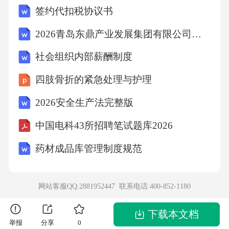
签约代扣税协议书
26(scATAC)与结直肠癌早期诊断相关与胆道癌
早期诊断相关与胰腺癌早期诊断相关临床验证
2026青岛东鼎产业发展集团有限公司招聘笔试备考题库及答案解析
案例：实际应用效果案例1：某肿瘤中心开发
社会组织内部薪酬制度
的'多组学肺癌诊断芯片'案例2：某生物技术公司
四肢骨折的紧急处理与护理
开发的'多组学耐药性预测系统'案例3：某医院使
2026安全生产法完整版
用的'肿瘤微环境图谱'提高诊断准确率预测治疗
反应优化治疗方案04第四章单细胞多组学在神
中国电科43所招聘笔试题库2026
经退行性疾病诊断中的应用单细胞多组学在神
药材成品库管理制度规范
经退行性疾病诊断中的应用神经退行性疾病的
诊断空白当前诊断方法的局限性多组学诊断的
网站客服QQ:2881952447 联系电话:
400-852-1180
病理机制关键机制的发现临床验证案例实际应
用效果面临的挑战与对策技术、临床与伦理挑
下载本文档
举报
分享
0