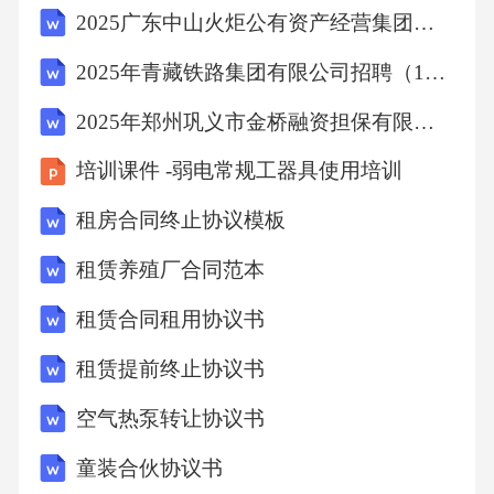
2025广东中山火炬公有资产经营集团有限公司招聘区属企业高级经营管理人员2人笔试历年难易错考点试卷带答案解析
方法无法检测到肿瘤微环境中的免疫细胞类型
和功能状态，而肿瘤微环境对肿瘤的转移和耐
2025年青藏铁路集团有限公司招聘（172人）笔试历年典型考点题库附带答案详解
药性具有重要影响。因此，传统病理切片方法
2025年郑州巩义市金桥融资担保有限公司公开招聘3名笔试历年难易错考点试卷带答案解析
在癌症早期诊断中存在很大的局限性。单细胞
培训课件 -弱电常规工器具使用培训
多组学技术的出现为癌症诊断提供了新的解决
方案。通过单细胞多组学技术，可以检测到肿
租房合同终止协议模板
瘤微环境中的免疫细胞类型和功能状态，从而
租赁养殖厂合同范本
更全面地了解肿瘤的生物学特性。例如，某研
租赁合同租用协议书
究团队通过单细胞多组学技术，发现肿瘤微环
租赁提前终止协议书
境中的免疫抑制性MDSC（髓源性抑制细胞）亚
群与PD-1耐药相关。这一发现为癌症治疗提供
空气热泵转让协议书
了新的靶点。多组学诊断的分子标记物：关键
童装合伙协议书
标记物的发现AGR2(高表达)KLK6(scRNA)RAB