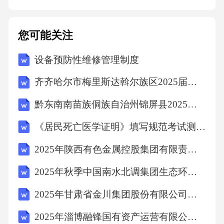
服务费用总额的[X]%向甲方支付违约金。五、
争议解决1.本协议的签订、履行、解释及争议解
您可能关注
决均适用中华人民共和国民法典及相关法律法
设备预防性维修管理制度
规的规定。2.甲乙双方在履行本协议过程中如发
生争议，应首先通过友好协商解决；协商不成
齐齐哈尔市梅里斯达斡尔族区2025届数学四年级下学期期末达标测试试题（含答案）
的，任何一方均有权向有管辖权的人民法院提
黔东南南苗族侗族自治州锦屏县2025年数学三年级第二学期期末考试模拟试题（含解析）
起诉讼。六、其他条款1.本协议自双方签字（或
《居民死亡医学证明》填写规范考试测试卷及答案
盖章）之日起生效，一式两份，甲乙双方各执
一份，具有同等法律效力。2.本协议是主合同的
2025年陕西有色金属控股集团有限责任公司招聘（18人）笔试历年难易错考点试卷带答案解析
补充协议，与主合同具有同等法律效力。本协
2025年秋季中国南水北调集团生态环保有限公司下属公司（南水北调生态环保工程有限公司）招聘拟聘人员笔试历年典型考点题库附带答案详解
议与主合同约定不一致的，以本协议
2025年甘肃省金川集团股份有限公司技能操作人员社会招聘400人笔试历年常考点试题专练附带答案详解
2025年淄博融锋国有资产运营有限公司公开招聘工作人员笔试笔试历年典型考点题库附带答案详解