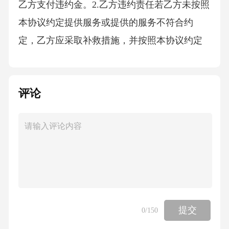
乙方支付违约金。2.乙方违约责任若乙方未按照
本协议约定提供服务或提供的服务不符合约
定，乙方应采取补救措施，并按照本协议约定
服务费用总额的[X]%向甲方支付违约金。如因
乙方原因导致甲方留学申请失败或签证申请被
评论
拒，乙方应退还甲方已支付的全部服务费用，
并赔偿甲方因此遭受的损失，包括但不限于甲
方为留学准备已支付的各项费用、预期利益损
失等。若乙方泄露甲方的个人信息及资料，乙
方应承担相应的法律责任，并赔偿甲方因此遭
受的全部损失。若乙方未按照本协议约定的时
间向甲方通报留学申请、语言培训及签证申请
提交
0
/150
的进展情况，每逾期一次，应按照本协议约定