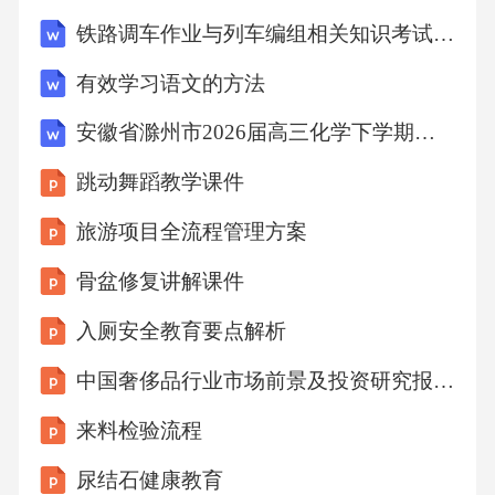
援等。06安全复盘总结涵盖交通规则、道路标
铁路调车作业与列车编组相关知识考试试卷
识、安全驾驶等方面。针对不同自然灾害，如
有效学习语文的方法
地震、洪水、泥石流等，考察学生的应对方法
安徽省滁州市2026届高三化学下学期第二次教学质量监测试卷【含答案】
和自救能力。包括如何寻找食物、水源，以及
野外急救等实用技能。涉及垃圾分类、野外用
跳动舞蹈教学课件
火安全、动植物保护等内容。安全知识随堂测
旅游项目全流程管理方案
试交通安全知识自然灾害应对野外生存技能环
骨盆修复讲解课件
保知识隐患反馈与改进建议6px6px6px收集学生
入厕安全教育要点解析
在郊游过程中发现的安全隐患，如道路破损、
警示标识缺失等。学生反馈根据反馈和评估结
中国奢侈品行业市场前景及投资研究报告：审慎复苏奢侈品潜在消费人群购买行为
果，提出具体的改进措施和建议，如加强安全
来料检验流程
教育、完善安全设施等。改进措施教师对学生
尿结石健康教育
的安全意识和行为进行评估，指出存在的问题