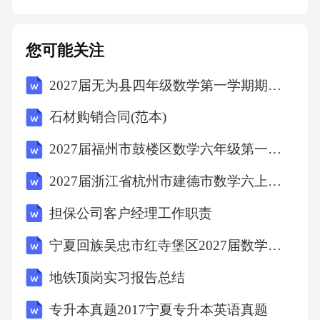
置，掌握逃生技巧，如烟雾中匍匐前进、用湿
毛巾捂住口鼻等。01急救包使用场景说明学习
您可能关注
如何正确使用绷带、纱布等物品进行止血和包
2027届无为县四年级数学第一学期期末学业质量监测模拟试题含解析
扎。止血包扎了解如何制作简易担架，用于搬
运受伤人员。简易担架制作熟悉急救包内的常
石材购销合同(范本)
用药品和医疗器械，如消毒液、止痛药、绷带
2027届福州市鼓楼区数学六年级第一学期期末学业水平测试模拟试题含解析
等。常用药品与医疗器械求助信号与救援流程
2027届浙江省杭州市建德市数学六上期末统考模拟试题含解析
了解国际通用的求救信号，如SOS、火光等，以
及如何通过手机拨打求救电话。发出求救信号
担保公司客户经理工作职责
寻求救援配合救援在紧急情况下，迅速向周围
宁夏回族吴忠市红寺堡区2027届数学六年级第一学期期末质量检测试题含解析
的人求助或向相关部门报告，如拨打110、120
地铁顶岗实习报告总结
等。在等待救援的过程中，保持冷静，积极配
专升本真题2017宁夏专升本英语真题
合救援人员的指示，如提供准确信息、协助救