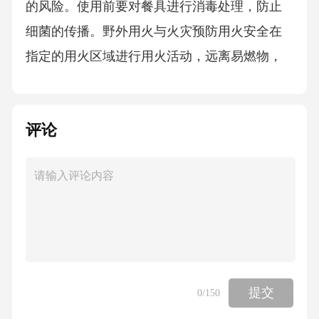
的风险。使用前要对餐具进行消毒处理，防止
细菌的传播。野外用火与火灾预防用火安全在
指定的用火区域进行用火活动，远离易燃物，
确保用火的安全性。01火源管理离开时确保火
源完全熄灭，防止死灰复燃引发火灾。02灭火
评论
器材携带灭火器材，如灭火器、灭火毯等，以
便在火灾初期进行扑救。03火灾逃生了解火灾
逃生路线和自救方法，遇到火灾时保持冷静，
迅速逃生。0405应急事件处理意外伤害预案演
练地震避险掌握地震时如何躲避在结实的家具
下或墙角，避免被掉落物品砸伤。03了解水域
安全知识，学会浮在水面等待救援，避免盲目
提交
0
/150
挣扎。02落水自救火灾逃生熟悉安全出口位