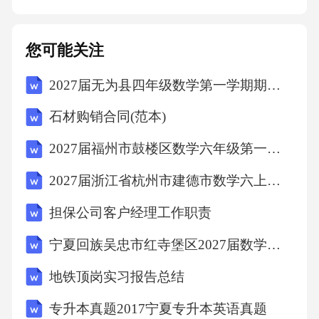
的报告格式和内容要求，准确、清晰、完整地
记录检验结果和相关信息。报告格式和内容检
您可能关注
验报告需经过主管审核和批准，确保报告的准
2027届无为县四年级数学第一学期期末学业质量监测模拟试题含解析
确性和合法性。报告审核和批准及时将检验报
告分发给相关部门和人员，并按规定的保存期
石材购销合同(范本)
限进行存档。报告分发和保存存档周期设定存
2027届福州市鼓楼区数学六年级第一学期期末学业水平测试模拟试题含解析
档方式检验记录应保存于安全、干燥、易于查
2027届浙江省杭州市建德市数学六上期末统考模拟试题含解析
阅的地方，防止丢失、损坏和变质。01存档期
限根据不同的产品类型、检验项目和法规要
担保公司客户经理工作职责
求，设定不同的存档期限，确保检验记录的可
宁夏回族吴忠市红寺堡区2027届数学六年级第一学期期末质量检测试题含解析
追溯性。02存档管理建立检验记录的存档管理
地铁顶岗实习报告总结
制度，包括存档登记、分类、编号、借阅等，
专升本真题2017宁夏专升本英语真题
以便于查找和管理。0306持续改进机制检验效