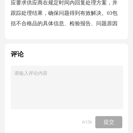
应要求供应商在规定时间内回复处理方案，并
跟踪处理结果，确保问题得到有效解决。03包
括不合格品的具体信息、检验报告、问题原因
等，以便供应商了解问题并制定改进措施。02
反馈内容反馈方式通过电话、邮件、书面通知
评论
等方式向供应商反馈问题。0105检验记录管理
数据采集标准确保使用的检验设备准确可靠，
并按规定的校准计划进行校准和维护。检验设
备校准检验方法和程序样品标识和处理依据相
关的检验标准、技术规范和检验程序进行检
验，并详细记录操作步骤和结果。对样品进行
唯一性标识，并确保样品在检验过程中不受污
提交
0
/150
染、不变质、不混淆。报告生成规范按照规定