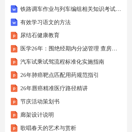
率优化员工培训与技能提升定期为员工提供培
铁路调车作业与列车编组相关知识考试试卷
训和技能提升机会，使其熟练掌握检验技能和
有效学习语文的方法
方法。03精简检验环节，避免重复和无效的操
尿结石健康教育
作，确保检验流程顺畅。02优化检验流程引入
自动化检测设备采用高效、准确的自动化检测
医学26年：围绝经期内分泌管理 查房课件
设备，减少人工干预，提高检验效率。01标准
汽车试乘试驾流程标准化实施指南
动态更新密切关注国际检验标准和法规的更
26年肺癌靶点匹配用药规范指引
新，确保公司检验标准与国际接轨。跟踪国际
26年唇癌精准医疗路径精讲
标准反馈机制评审与更新建立有效的反馈机
制，及时收集和处理检验过程中发现的问题和
节庆活动策划书
建议，不断完善检验标准。定期组织对检验标
廊架设计说明
准进行评审和更新，确保标准的适用性和有效
歌唱春天的艺术与赏析
性。建立严格的供应商评估体系