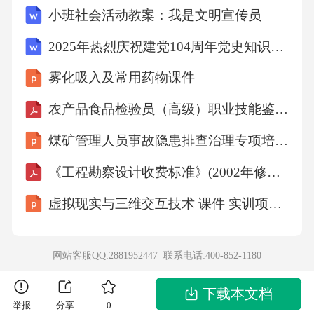
小班社会活动教案：我是文明宣传员
化算力资源空间布局。（）答案：√四、简答题
（每题5分，共5题）1.简述新发展格局的内涵。
2025年热烈庆祝建党104周年党史知识竞赛题库及答案（共300题）
答案：新发展格局以国内大循环为主体、国内
雾化吸入及常用药物课件
国际双循环相互促进。国内大循环强调发挥我
农产品食品检验员（高级）职业技能鉴定考试题及答案
国超大规模市场优势，贯通生产、分配、流
煤矿管理人员事故隐患排查治理专项培训课件
通、消费各环节，形成需求牵引供给、供给创
造需求的更高水平动态平衡；国内国际双循环
《工程勘察设计收费标准》(2002年修订本)
要求依托我国大市场优势促进国际合作，提升
虚拟现实与三维交互技术 课件 实训项目3 开发虚拟文旅虚拟交互项目的技术实操
产业链供应链稳定性和竞争力，实现更加强劲
可持续的发展。2.全过程人民民主的“全链条、
网站客服QQ:2881952447 联系电话:
400-852-1180
全方位、全覆盖”具体指什么？答案：全链条指
民主选举、民主协商、民主决策、民主管理、
下载本文档
举报
分享
0