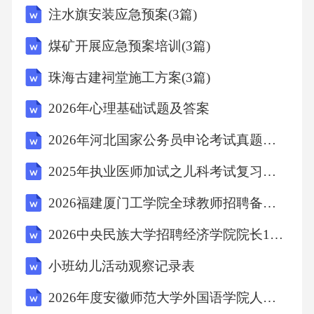
注水旗安装应急预案(3篇)
（）答案：×4.公文中的成文日期以负责人签发
的日期为准，联合行文时以最后签发机关负责
煤矿开展应急预案培训(3篇)
人的签发日期为准。（）答案：√5.人工智能的
珠海古建祠堂施工方案(3篇)
“深度学习”技术主要依赖于大规模数据训练。
2026年心理基础试题及答案
（）答案：√6.元朝是中国历史上第一个由少数
民族建立的统一王朝。（）答案：×（注：应为
2026年河北国家公务员申论考试真题及答案
元朝前的北魏等未统一，元朝是第一个统一的
2025年执业医师加试之儿科考试复习试卷及答案
少数民族王朝）7.市场调节具有自发性、盲目性
2026福建厦门工学院全球教师招聘备考题库含答案详解（模拟题）
和滞后性，需要政府进行宏观调控。（）答
2026中央民族大学招聘经济学院院长1人备考题库含答案详解（a卷）
案：√8.法的效力层级中，行政法规的效力高于
地方性法规。（）答案：√9.二十四节气中，“芒
小班幼儿活动观察记录表
种”表示麦类等有芒作物成熟。（）答案：√10.2
2026年度安徽师范大学外国语学院人才招聘4人备考题库及答案详解1套
025年我国提出的“东数西算”工程主要是为了优