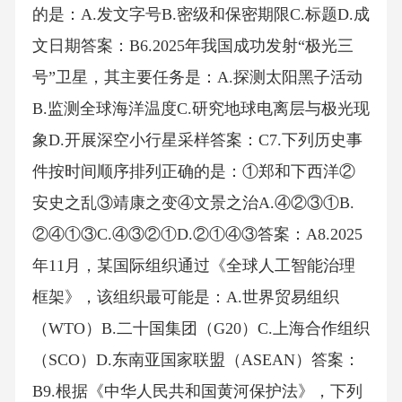
的是：A.发文字号B.密级和保密期限C.标题D.成
文日期答案：B6.2025年我国成功发射“极光三
号”卫星，其主要任务是：A.探测太阳黑子活动
B.监测全球海洋温度C.研究地球电离层与极光现
象D.开展深空小行星采样答案：C7.下列历史事
件按时间顺序排列正确的是：①郑和下西洋②
安史之乱③靖康之变④文景之治A.④②③①B.
②④①③C.④③②①D.②①④③答案：A8.2025
年11月，某国际组织通过《全球人工智能治理
框架》，该组织最可能是：A.世界贸易组织
（WTO）B.二十国集团（G20）C.上海合作组织
（SCO）D.东南亚国家联盟（ASEAN）答案：
B9.根据《中华人民共和国黄河保护法》，下列