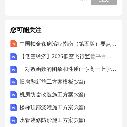
原则的有：A.时间第一原则B.公开透明原则C.属
地管理为主原则D.事后追责优先原则答案：AB
C9.下列古代科技成就中，属于宋元时期的有：
您可能关注
A.活字印刷术的发明B.指南针应用于航海C.《齐
中国帕金森病治疗指南（第五版）要点内容解读课件
民要术》的成书D.火药武器的广泛使用答案：A
BD10.根据《事业单位人事管理条例》，事业单
【低空经济】2026低空飞行监管平台设计方案
位工作人员考核的内容包括：A.德B.能C.勤D.绩
对数函数的图象和性质(一)-高一上学期数学课时作业人教版A版（含解析）
答案：ABCD三、判断题（每题1分，共10题）
旧房翻新施工方案模板(3篇)
1.行政诉讼中，被告对作出的行政行为负有举证
责任，应当提供作出该行政行为的证据和所依
机房防雷改造施工方案(3篇)
据的规范性文件。（）答案：√2.恩格尔系数越
楼梯顶部浇灌施工方案(3篇)
大，说明居民生活水平越高。（）答案：×3.非
水管装修防沙施工方案(3篇)
正式组织的存在对正式组织只有负面影响。