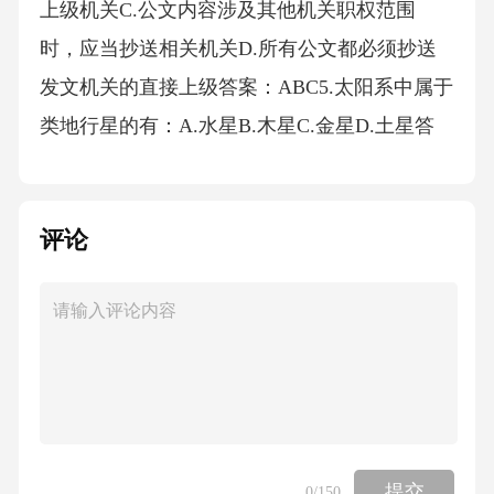
上级机关C.公文内容涉及其他机关职权范围
时，应当抄送相关机关D.所有公文都必须抄送
发文机关的直接上级答案：ABC5.太阳系中属于
类地行星的有：A.水星B.木星C.金星D.土星答
案：AC6.下列古诗文中，体现“民本思想”的
有：A.“民为贵，社稷次之，君为轻”（《孟
评论
子》）B.“水能载舟，亦能覆舟”（《荀子》）C.
“先天下之忧而忧，后天下之乐而乐”（范仲淹）
D.“仓廪实而知礼节，衣食足而知荣辱”（《管
子》）答案：ABCD7.2025年我国实施的货币政
策工具包括：A.降低存款准备金率B.发行特别
国债C.开展中期借贷便利（MLF）操作D.提高
增值税税率答案：AC8.下列属于公共危机管理
提交
0
/150