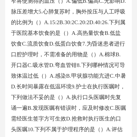
窄将使测得的血压（）A.偏低B.偏高C.无影响D.
脉压差增大5.心肺复苏时，胸外按压与人工呼吸
的比例为（）A.15:2B.30:2C.20:2D.40:26.下列属
于医院基本饮食的是（）A.高热量饮食B.低盐
饮食C.流质饮食D.低蛋白饮食7.为昏迷患者进行
口腔护理时，不需准备的用物是（）A.棉球B.
开口器C.吸水管D.弯血管钳8.下列哪种情况可导
致体温过低（）A.感染B.甲状腺功能亢进C.中暑
D.长时间暴露在低温环境9.护士在执行医嘱时，
下列做法不妥的是（）A.执行口头医嘱时先复
诵一遍B.发现医嘱有错误时，应及时修改C.医嘱
需经医生签字方可生效D.抢救时执行医生的口
头医嘱10.下列不属于护理程序的是（）A.评估