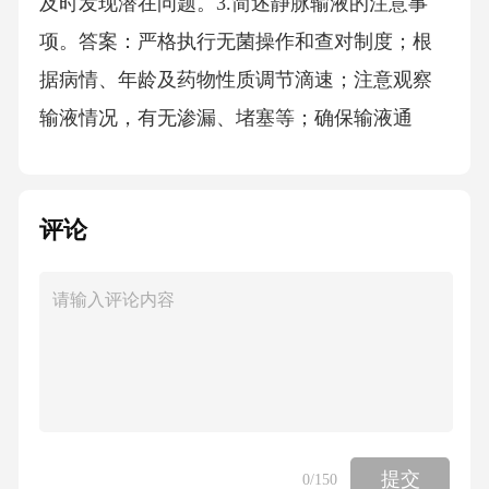
及时发现潜在问题。3.简述静脉输液的注意事
项。答案：严格执行无菌操作和查对制度；根
据病情、年龄及药物性质调节滴速；注意观察
输液情况，有无渗漏、堵塞等；确保输液通
畅，防止空气栓塞；连续输液24小时应更换输
液器。4.简述心肺复苏的操作步骤。答案：判断
评论
意识与呼吸，呼救并启动急救系统；进行胸外
按压，频率至少100次/分，深度至少5cm；开放
气道，清除口腔异物；进行人工呼吸，按压与
呼吸比30:2，反复操作直至专业人员到达。讨论
题（每题5分，共4题）1.讨论如何提高护士的沟
通能力。答案：加强专业知识学习，提升自信
与底气；学会倾听，理解患者需求；注意语言
提交
0
/150