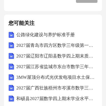
表达，使用通俗易懂的话语；关注非语言沟
通，如表情、姿势；参加沟通技巧培训，积累
经验。2.讨论护士在应对突发事件中的作用。答
您可能关注
案：护士可第一时间进行现场急救，如心肺复
公路绿化建设与养护标准手册
苏、止血包扎等；配合医生进行后续治疗，保
障患者生命体征稳定；安抚患者及家属情绪，
2027届青岛市四方区数学三年级第一学期期末调研模拟试题含解析
维护现场秩序；协助做好信息收集与报告工
2027届辽阳市辽阳县数学四上期末质量检测模拟试题含解析
作。3.讨论如何预防医院感染。答案：严格执行
2027届江苏省盐城市东台市数学三年级第一学期期末学业质量监测模拟试题含解析
无菌操作，遵守消毒隔离制度；加强手卫生，
接触患者前后洗手；合理使用抗生素，避免滥
3MW屋顶分布式光伏发电项目水土保持方案
用；做好环境清洁与消毒，保持病房通风；对
2027届广西壮族梧州市岑溪市数学三年级第一学期期末经典模拟试题含解析
感染患者进行隔离治疗。4.讨论护士如何做好患
和硕县2027届数学四上期末学业水平测试模拟试题含解析
者的心理护理。答案：主动与患者沟通，建立