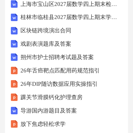
上海市宝山区2027届数学四上期末检测模拟试题含解析
良好护患关系；了解患者心理状态，给予安慰
与鼓励；提供疾病相关知识，减轻患者恐惧；
桂林市临桂县2027届数学四上期末学业水平测试试题含解析
鼓励患者表达感受，耐心倾听并给予回应；调
区块链跨境演出合同
动家属支持，共同促进患者康复。答案单项选
戏剧表演题库及答案
择题1.A2.A3.D4.B5.B6.C7.
朔州市护士招聘考试题及答案
26年舌癌靶点匹配用药规范指引
26年DIP随访数据应用实操指引
踝关节滑膜钙化护理查房
导游国内游题目及答案
放下焦虑轻松求学