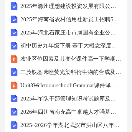
2025年滁州理想建设投资发展有限公司公开招聘2名笔试历年常考点试题专练附带答案详解
施，得到居民一致认可。这一做法体现了（）
A.基层群众自治制度是我国的根本政治制度B.
2025年海南省农村信用社新员工招聘598人笔试历年典型考题及考点剖析附带答案详解
民主协商是我国社会主义民主政治的唯一形式
2025年河北石家庄市市属国有企业公开招聘管理人员及专业技术人员587名笔试历年常考点试题专练附带答案详解
C.社区居委会是我国的基层行政机关D.人民当
初中历史九年级下册 基于大概念深度学习的单元整体教学设计
家作主是社会主义民主政治的本质特征16.新时
代是奋斗者的时代，无数劳动者在平凡岗位上
农业区位因素及其变化课件高一下学期地理人教版(1)-1
创造不平凡的业绩：快递小哥奔波在大街小巷
二茂铁基咪唑荧光染料衍生物的合成及其离子识别性能研究
保障民生供给，大国工匠精益求精攻克核心技
Unit3Weletoourschool!Grammar课件译林版七年级英语上册
术难关，教师扎根三尺讲台培育时代新人……
2025年军队干部管理知识考试题库及答案
这启示我们青少年（）①只要脚踏实地就能实
现人生价值②劳动成就梦想，实干创造未来③
2026年四川省南充高中卓越人才强基训练九年级上学期物理试卷
要在奋斗中奉献青春，担当时代使命④职业有
2025~2026学年湖北武汉市洪山区八年级上学期期末物理试卷
分工，不同职业都能为社会发展作贡献A.①②