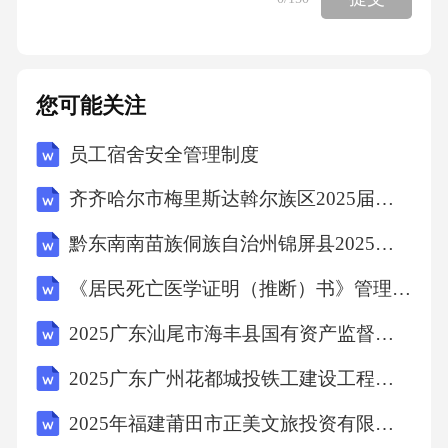
人类命运共同体。这表明中国（）A.已经成为
世界经济发展的主导力量B.主动承担国际责
任，贡献中国智慧C.以世界各国的共同发展为
您可能关注
中心工作D.维护世界和平，消除各国利益分歧1
员工宿舍安全管理制度
4.下列对我国不同发展阶段战略目标的排序，正
确的是（）①基本实现社会主义现代化②全面
齐齐哈尔市梅里斯达斡尔族区2025届数学三年级第二学期期末达标测试试题（含答案解析）
建成小康社会③建成社会主义现代化强国④实
黔东南南苗族侗族自治州锦屏县2025年数学三年级第二学期期末考试模拟试题含答案
现中华民族伟大复兴A.②→①→③→④B.①→
《居民死亡医学证明（推断）书》管理制度考试题目
②→③→④C.②→③→①→④D.④→②→①→
③15.某社区居委会依托“居民议事堂”平台，组
2025广东汕尾市海丰县国有资产监督管理局招聘县属国有企业工作人员12人笔试历年典型考点题库附带答案详解
织居民代表、物业公司、社区工作站共同协商
2025广东广州花都城投铁工建设工程有限公司招聘广州花都诚锐建设有限公司和广州花都城兴建设有限公司工作人员参加笔试人员笔试历年典型考点题库附带答案详解
解决小区停车位改造、养老服务点建设等民生
2025年福建莆田市正美文旅投资有限公司招聘5人笔试历年常考点试题专练附带答案详解
问题，改造方案经过多轮协商调整后顺利实