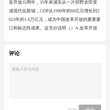
发开放35周年，35年来浦东从一片郊野农田变
成现代化新城，GDP从1990年的60亿元增长到2
023年的1.6万亿元，成为中国改革开放的重要窗
口和标志性成果。这充分说明（）A.改革开放
是引领发展的第一动力B.改革开放是决定当代
中国命运的关键抉择C.改革开放已经解决了我
评论
国所有发展问题D.我国已经建成社会主义现代
化强国12.我国处理民族关系的基本原则是（）
A.平等团结互助和谐B.民族区域自治制度C.民族
平等、民族团结和各民族共同繁荣D.坚持一个
中国原则13.面对百年未有之大变局，中国始终
坚持走和平发展道路，先后提出全球发展倡
议、全球安全倡议、全球文明倡议，推动构建
提交
0
/150