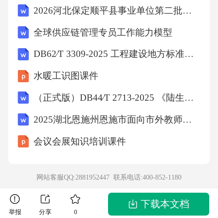
2026河北保定顺平县事业单位第二批次公开选调工作人员69名笔试备考试题及答案解析
③B.①②④C.①③④D.②③④二、非选择题（本
大题共4小题，共计28分）17.（8分）2024年江
全球供应链管理专员工作能力模型
苏省启动“净网·清朗”网络文明建设专项行动，
DB62∕T 3309-2025 工程建设地方标准编制标准
重点清理网络暴力、低俗迷信、不实信息等网
水暖工识图课件
络有害内容，整治未成年人网络沉迷问题，引
（正式版）DB44∕T 2713-2025 《陆生野生动物样品采集和保存技术规范》
导全社会共建清朗网络空间。某校响应行动号
召，开展“做网络正能量传递者”主题活动，请你
2025湖北恩施州恩施市面向市外教师选调60人笔试备考试题及答案解析
参与完成以下任务：（1）从“合理利用网络”的
会议会展知识培训课件
角度，谈谈中学生应该如何为共建清朗网络空
间作贡献。（6分）（2）请你列举两种中学生
网站客服QQ:2881952447 联系电话:
400-852-1180
可以参与的网络公益活动。（2分）18.（7分）2
024年是我国现行宪法颁布实施42周年，江苏省
下载本文档
举报
分享
0