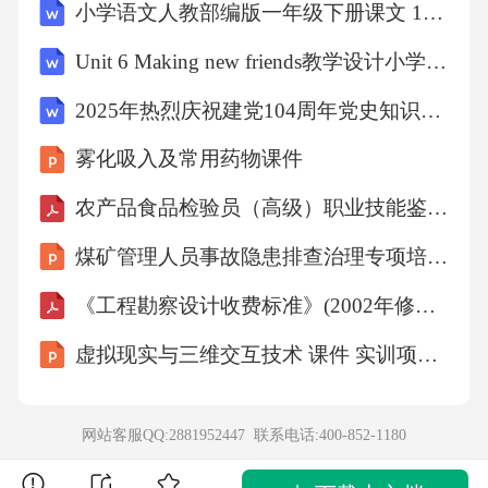
小学语文人教部编版一年级下册课文 12 我多想去看看教学设计
权保障已无短板B．医疗和教育是最重要的人权
Unit 6 Making new friends教学设计小学英语新魔法英语New Magic六年级下册-新魔法英语（New Magic）
C．国家尊重和保障人权D．宪法明确人民当家
作主的地位18.第十四届全国人民代表大会第三
2025年热烈庆祝建党104周年党史知识竞赛题库及答案（共300题）
次会议指出，我们要坚持以人民为中心的发展
雾化吸入及常用药物课件
思想，尊重人民首创精神，践行全过程人民民
农产品食品检验员（高级）职业技能鉴定考试题及答案
主，凝聚广大人民群众智慧和力量，坚持一切
煤矿管理人员事故隐患排查治理专项培训课件
为了人民、一切依靠人民。这里不断提到“人民”
说明()①我国是人民民主专政的社会主义国家②
《工程勘察设计收费标准》(2002年修订本)
国家权力属于人民，人民是国家的主人③我国
虚拟现实与三维交互技术 课件 实训项目3 开发虚拟文旅虚拟交互项目的技术实操
宪法是党的主张和公民意志的统一④我国人民
当家作主有着充分的制度保障A．①②④B．①
网站客服QQ:2881952447 联系电话:
400-852-1180
②③C．①③④D．②③④二、简要回答（简明