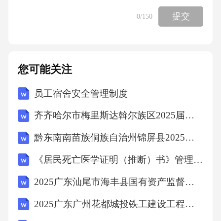
育、文化熏陶等内容，通过环境艺术和雕塑艺
提交
0
/150
术的形式融入景观之中，化有形载体为无形浸
润，让大家在休闲娱乐中感悟法治文化。参观
宪法主题公园有利于()A．增强宪法意识，扩大
您可能关注
公民权利B．推进严格执法，依法打击违法行为
员工宿舍安全管理制度
C．引导公民尊崇宪法、践行宪法D．加强对权
力的制约，规范权力运行14．“她承载着国家的
齐齐哈尔市梅里斯达斡尔族区2025届数学三年级第二学期期末达标测试试题（含答案解析）
过去、现在和未来，保障着公民的权利、尊严
黔东南南苗族侗族自治州锦屏县2025年数学三年级第二学期期末考试模拟试题含答案
和幸福。”这是学校12月4日开展宣传活动的宣
《居民死亡医学证明（推断）书》管理制度考试题目
传语。这一宣传语适用于()A．中国航天日B．
世界粮食日C．世界环境日D．国家宪法日15.海
2025广东汕尾市海丰县国有资产监督管理局招聘县属国有企业工作人员12人笔试历年典型考点题库附带答案详解
口市某中学在成人礼活动上赠送给学生一份特
2025广东广州花都城投铁工建设工程有限公司招聘广州花都诚锐建设有限公司和广州花都城兴建设有限公司工作人员参加笔试人员笔试历年典型考点题库附带答案详解
别的礼物——《中华人民共和国宪法》读本。