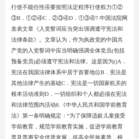
行使不能任性④要按照法定程序行使权力①②
③B．①②④C．②③④D．①③④7.中国法院网
发表文章《入党誓词应当突出强调遵守宪法和
法律条款》。文章认为，作为执政党的中国共
产党的入党誓词中应当明确强调全体党员(包括
预备党员)必须遵守宪法和法律。这是因为()A．
宪法在我国法律体系中居于首要地位B．宪法是
其他法律产生的基础C．宪法是一切国家机关的
根本活动准则D．一切组织和个人都必须在宪法
和法律范围内活动8.《中华人民共和国学前教育
法》第一条明确规定：“为了保障适龄儿童接受
学前教育，规范学前教育实施，促进学前教育
普及普惠安全优质发展，提高全民族素质，根