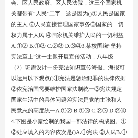
会、区人民政府、区人民法院，这三个国家机
关都带有“人民”二字。这是因为()①人民是国家
的主人 ②人民直接管理国家事务③国家的一切
权力属于人民 ④国家机关维护人民的一切利益
A.①② B.①③ C.②③ D.③④3.某校围绕“坚持
宪法至上”这一主题开展宣传活动，八年级
（2）班需设计一份宪法知识宣传海报。海报可
以运用以下观点()①宪法是惩治犯罪的法律依据
②依宪治国需要维护国家法制统一③宪法规定
国家生活中的具体问题④宪法是党的主张和人
民意志的高度统一A.①② B.①③ C.②③ D.②④
4.下图是小秦绘制的我国一部法律的构成图。①
②处应填入的内容依次是()A.①宪法 ②人民B.①