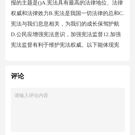
报的主题是()A.宪法具有最高的法律地位、法律
权威和法律效力B.宪法是我国一切法律的总和C.
宪法与我们息息相关，为我们的成长保驾护航
D.公民应增强宪法意识，加强宪法监督12.加强
宪法监督有利于维护宪法权威。以下能体现宪
法监督的有()①对报送备案的行政法规、地方性
法规等进行合宪性审查②检查《中华人民共和
评论
国黄河保护法》实施情况并开展专题询问③就
“推进城乡公共文化服务体系一体建设”开展民主
监督性调研④某地对涉罪人员近亲属多项权利
进行限制的规定因违宪而被废止A．①②B．①
④C．②③D．③④13.小明在参观宪法主题公园
时发现，公园将宪法精神、思想引领、普法教