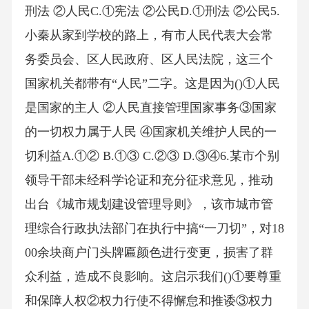
刑法 ②人民C.①宪法 ②公民D.①刑法 ②公民5.
小秦从家到学校的路上，有市人民代表大会常
务委员会、区人民政府、区人民法院，这三个
国家机关都带有“人民”二字。这是因为()①人民
是国家的主人 ②人民直接管理国家事务③国家
的一切权力属于人民 ④国家机关维护人民的一
切利益A.①② B.①③ C.②③ D.③④6.某市个别
领导干部未经科学论证和充分征求意见，推动
出台《城市规划建设管理导则》，该市城市管
理综合行政执法部门在执行中搞“一刀切”，对18
00余块商户门头牌匾颜色进行变更，损害了群
众利益，造成不良影响。这启示我们()①要尊重
和保障人权②权力行使不得懈怠和推诿③权力