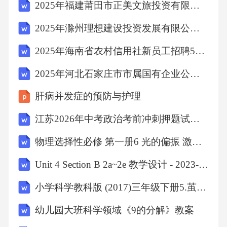
2025年福建莆田市正美文旅投资有限公司招聘5人笔试历年常考点试题专练附带答案详解
李华作为学生代表上台发表感言，你认为下列
2025年滁州理想建设投资发展有限公司公开招聘2名笔试历年常考点试题专练附带答案详解
可以作为发言内容的有()①帮助学生增强宪法意
识，热爱宪法②让宪法精神在心中发芽，认同
2025年海南省农村信用社新员工招聘598人笔试历年典型考题及考点剖析附带答案详解
宪法③自觉抵制各种违宪行为，践行宪法④投
2025年河北石家庄市市属国有企业公开招聘管理人员及专业技术人员587名笔试历年常考点试题专练附带答案详解
身社会主义法治建设，修改宪法A．①②③B．
肝病并发症的预防与护理
①②④C．①③④D．②③④16．学校要开展宪
法诵读活动，准备工作分为以下事项，你认为
江苏2026年中考政治考前冲刺押题试卷及答案（共五套）新版
正确的顺序应该是()①选择诵读内容②确定领读
物理选择性必修 第一册6 光的偏振 激光教学设计及反思
人③准备宪法文本④在领读人带领下，诵读文
Unit 4 Section B 2a~2e 教学设计 - 2023-2024学年人教版英语八年级下册
本内容A．①②④③B．②①④③C．③①②④
小学科学教科版 (2017)三年级下册5.茧中钻出了蚕蛾教学设计及反思
D．②③④①17.下面两组漫画生动地体现了()第
一组第二组过去生病缺医少药现在生病全民医
幼儿园大班科学领域《9的分解》教案
保爷爷读的是扫盲班我读的是大学A.我国的人