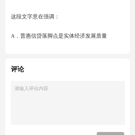
这段文字意在强调：
A．普惠信贷落脚点是实体经济发展质量
B．普惠信贷不断拓宽实体经济的服务面
评论
C．普惠信贷旨在解决企业贷款难的问题
D．普惠金融从多方面努力造福实体经济
《正确答案》
A