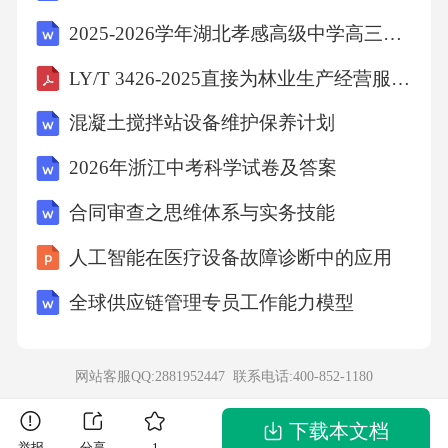
3、我们的身体有40万亿～60万亿个细胞，肩负
2025-2026学年湖北孝感高级中学高三下学期3月英语测试题
的使命各不相同，____________，相互协调。
LY/T 3426-2025直接为林业生产经营服务工程设施用地规范
其中，特异性B细胞专门负责抓捕外界入侵的病
混凝土搅拌站设备维护保养计划
编号：71c39f6dfc83237422d9e4295595e027江苏
2026年浙江中考科学试卷及答案
省2026事业单位考试真题及答案
合同审查之思维体系与实务技能
江苏省2026事业单位考试真题及答案第2页
人工智能在医疗设备故障诊断中的应用
全球供应链管理专员工作能力模型
原体，将其就地正法，维护人体健康。而入侵
的病原体为了能够在身体中占据___________
_，以便发展壮大，通常会采用各种战术来躲避
网站客服QQ:2881952447 联系电话:
400-852-1180
追
下载本文档
举报
分享
1