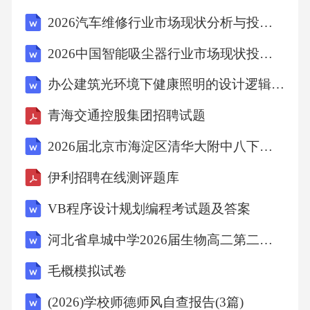
2026汽车维修行业市场现状分析与投资前景规划研究报告
B项，“不断拓宽实体经济的服务面”对应举例论
证部分的内容，非重点，排除；
2026中国智能吸尘器行业市场现状投资评估竞争格局与发展潜力研究报告
办公建筑光环境下健康照明的设计逻辑探究
C项，“解决企业贷款难的问题”对应尾句解释说
青海交通控股集团招聘试题
明部分的内容，非重点，排除；
2026届北京市海淀区清华大附中八下生物期末质量检测试题含解析
D项，“普惠金融”范围扩大，文段核心话题是
伊利招聘在线测评题库
“普惠信贷”，排除。
VB程序设计规划编程考试题及答案
故正确答案为A。
河北省阜城中学2026届生物高二第二学期期末统考试题含解析
毛概模拟试卷
【文段出处】《推进普惠金融高质量发展》
(2026)学校师德师风自查报告(3篇)