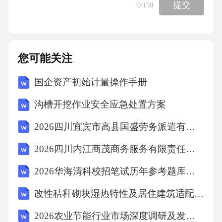
提交
0
/150
《专家解析》
您可能关注
文段开篇指出普惠信贷的目标是提升服务实体
经济质量和水平，接着通过“从······到······再到·
国企资产初始计量操作手册
·····”进行举例论证，尾句通
沟槽开挖作业安全应急处置方案
过“无论是······还是······抑或是······都······”再次
2026四川宜宾市高县国盛劳务派遣有限责任公司招聘劳务派遣人员1人笔试历年参考题库附带答案详解
强调以普惠金融的“活水”润泽实体经济，故文段
2026四川内江商茂商务服务有限责任公司招聘拟聘用人员笔试历年参考题库附带答案详解
为总分结构，重点强调普惠
2026华海清科校招笔试历年参考题库附带答案详解
信贷的目标是提升服务实体经济质量，对应A
改性秸秆砌块湿热特性及居住建筑适配探究
项。
2026农业节能行业市场深度调研及发展趋势与投资战略研究报告