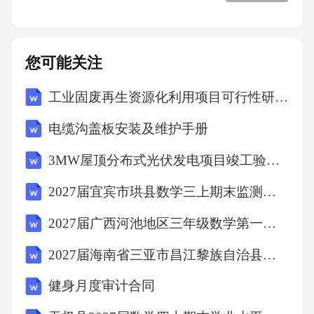
也面临着转型升级的压力。因此，政府需要进
一步加强对疗养院行业的监管，引导行业健康
您可能关注
可持续发展。
工业固废再生资源化利用项目可行性研究报告
四、结论
电缆沟盖板安装及维护手册
综上所述，疗养院行业在国家政策的支持下，
3MW屋顶分布式光伏发电项目竣工验收报告
取得了显著的发展成果。然而，面对日益激烈
2027届宜宾市珙县数学三上期末监测试题含解析
的市场竞争和政策风险，疗养院行业仍需不断
2027届广西河池地区三年级数学第一学期期末联考模拟试题含解析
提升自身实力，加强内部管理，确保服务质
量，以满足老年人日益增长的健康需求。未
2027届海南省三亚市昌江黎族自治县数学四上期末质量跟踪监视试题含解析
来，随着政策的不断完善和市场的逐步成熟，
健身月度审计合同
疗养院行业有望迎来更加美好的发展前景。第