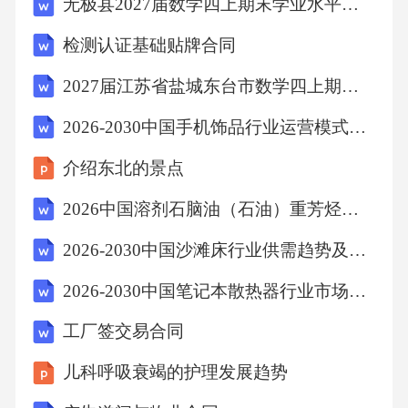
无极县2027届数学四上期末学业水平测试模拟试题含解析
二部分政策支持与激励措施关键词关键要点政
检测认证基础贴牌合同
策支持与激励措施
2027届江苏省盐城东台市数学四上期末经典模拟试题含解析
1.财政补贴：政府通过直接或间接的财政补贴，
2026-2030中国手机饰品行业运营模式及竞争策略分析研究报告()
降低疗养院运营成本，鼓励其提供更优质的服
务。
介绍东北的景点
2026中国溶剂石脑油（石油）重芳烃行业发展形势及投资盈利预测报告
2.税收优惠：对符合条件的疗养院给予税收减
2026-2030中国沙滩床行业供需趋势及投资风险研究报告
免，减轻企业负担，增强其发展动力。
2026-2030中国笔记本散热器行业市场发展趋势与前景展望战略研究报告
3.土地使用政策：优化土地使用政策，为疗养院
工厂签交易合同
提供必要的土地资源，促进其基础设施建设。
儿科呼吸衰竭的护理发展趋势
4.人才引进与培养：政府通过优惠政策吸引和培