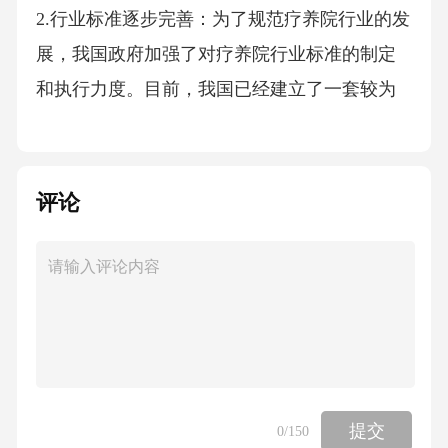
2.行业标准逐步完善：为了规范疗养院行业的发
展，我国政府加强了对疗养院行业标准的制定
和执行力度。目前，我国已经建立了一套较为
完善的疗养院行业标准体系，包括床位数、设
施设备、服务质量等方面的具体要求。这些标
准的实施，有助于提高疗养院行业的整体水
评论
平，保障老年人的权益。
3.政策风险与挑战并存：尽管政府对疗养院行业
给予了大力支持，但在实际运行过程中，仍存
在一些政策风险和挑战。例如，部分疗养院由
于资金、人才等因素的限制，难以达到政策要
提交
0
/150
求；此外，随着市场竞争的加剧，疗养院行业