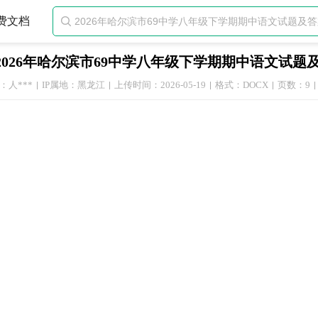
费文档

2026年哈尔滨市69中学八年级下学期期中语文试题及答
：人***
IP属地：黑龙江
上传时间：2026-05-19
格式：DOCX
页数：9