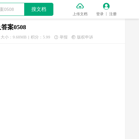


搜文档
上传文档
登录
注册
案0508
大小：9.68MB
积分：5.99
举报
版权申诉

