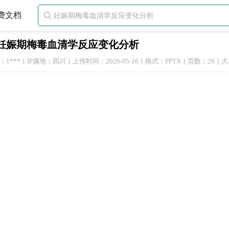
费文档

妊娠期梅毒血清学反应变化分析
1***
IP属地：四川
上传时间：2026-05-16
格式：PPTX
页数：29
大