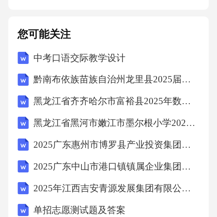
位需求。职业道德与合规记录核查候选人离职
是否涉及劳动纠纷、竞业限制或违规行为，排
您可能关注
除因诚信问题被动离职的风险。离职原因深度
中考口语交际教学设计
调查通过公开数据库查询候选人是否存在商业
贿赂、泄密或违反行业规定的记录，确保其职
黔南布依族苗族自治州龙里县2025届三下数学期末教学质量检测模拟试题含解析
业操守符合企业合规标准。法律与合规审查委
黑龙江省齐齐哈尔市富裕县2025年数学三年级第二学期期末统考模拟试题（含解析）
托专业机构核查候选人是否存在金融失信、违
黑龙江省黑河市嫩江市墨尔根小学2025年数学三年级下学期期中预测试题含答案
法犯罪等不良记录，全面评估其职业信誉与社
会责任感。第三方背景筛查04风险点评估候选
2025广东惠州市博罗县产业投资集团有限公司下属子公司招聘工作人员笔试及工作安排笔试历年典型考点题库附带答案详解
人提供的学历证书、专业资质与背调核实结果
2025广东中山市港口镇镇属企业集团招聘员工拟聘人员笔试历年常考点试题专练附带答案详解
存在不一致，需进一步核查其教育背景及认证
2025年江西吉安青源发展集团有限公司及下属子公司招聘22人笔试历年典型考点题库附带答案详解
机构的真实性，评估是否涉及虚假陈述。学历
单招志愿测试题及答案
或资质证书不符简历中标注的任职时间段与背