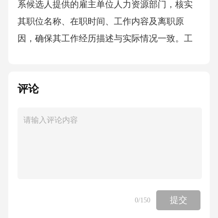
系候选人提供的雇主单位人力资源部门，核实
其职位名称、在职时间、工作内容及离职原
因，确保其工作经历描述与实际情况一致。工
作经历真实性确认岗位能力匹配度分析根据岗
位需求，分析候选人过往项目经验、技术认证
评论
及培训经历，评估其是否具备岗位要求的核心
技术能力（如编程语言、管理工具等）。专业
技能评估软技能适配性行业经验相关性通过前
同事或上级的访谈反馈，考察候选人的沟通协
作、问题解决及抗压能力，判断其与团队文化
和岗位软性要求的契合度。对比候选人过往行
业领域与目标岗位的关联性，分析其行业资
提交
0
/150
源、市场认知及政策理解是否能快速适应新岗