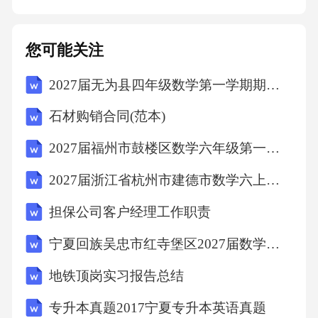
十、其他条款10.1本合同自双方签字（或盖章）
之日起生效，有效期至本合同约定的交易完成
您可能关注
且双方权利义务履行完毕之日止。10.2本合同一
2027届无为县四年级数学第一学期期末学业质量监测模拟试题含解析
式两份，甲乙双方各执一份，具有同等法律效
力。10.3本合同未尽事宜，双方可另行协商并签
石材购销合同(范本)
订补充协议，补充协议与本合同具有同等法律
2027届福州市鼓楼区数学六年级第一学期期末学业水平测试模拟试题含解析
效力。补充协议内容与本合同不一致的，以补
2027届浙江省杭州市建德市数学六上期末统考模拟试题含解析
充协议为准。甲方（签字）：______
担保公司客户经理工作职责
宁夏回族吴忠市红寺堡区2027届数学六年级第一学期期末质量检测试题含解析
地铁顶岗实习报告总结
专升本真题2017宁夏专升本英语真题