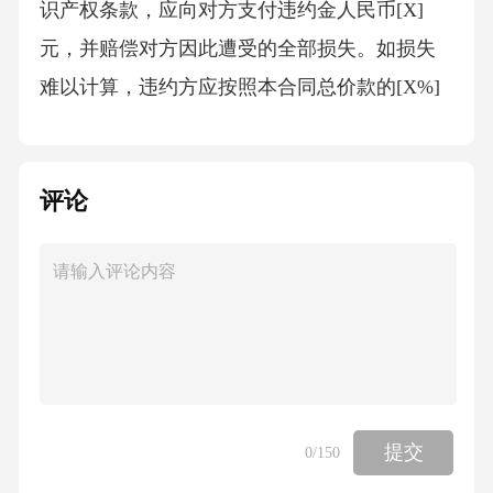
识产权条款，应向对方支付违约金人民币[X]
元，并赔偿对方因此遭受的全部损失。如损失
难以计算，违约方应按照本合同总价款的[X%]
向对方支付赔偿金。8.4任何一方因不可抗力不
能履行本合同的，不承担违约责任，但应及时
评论
通知对方，并提供相关证明文件。因不可抗力
导致合同部分或全部无法履行的，双方应协商
解决后续事宜，如变更合同内容、解除合同
等。九、争议解决9.1本合同在履行过程中如发
生争议，双方应首先友好协商解决；协商不成
的，任何一方均有权向有管辖权的人民法院提
起诉讼。9.2在争议解决期间，除争议事项外，
提交
0
/150
双方应继续履行本合同其他无争议的条款。