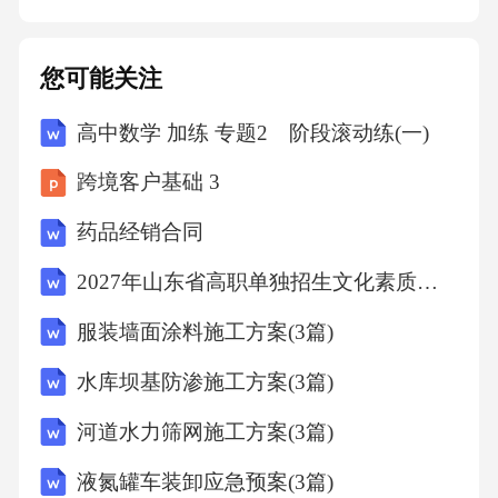
履行过程中如发生争议，双方应首先友好协商
解决；协商不成的，任何一方均有权向房屋所
您可能关注
在地有管辖权的人民法院提起诉讼。八、其他
高中数学 加练 专题2 阶段滚动练(一)
条款8.1本合同未尽事宜，双方可另行协商并签
订补充协议。补充协议与本合同具有同等法律
跨境客户基础 3
效力。8.2本合同一式两份，甲乙双方各执一
药品经销合同
份，具有同等法律效力。8.3本合同自双方签字
2027年山东省高职单独招生文化素质全真仿真卷（中职考生专用）
（或盖章）之日起生效。甲方（签字/盖章）：_
_________________法定代表人或授权
服装墙面涂料施工方案(3篇)
水库坝基防渗施工方案(3篇)
河道水力筛网施工方案(3篇)
液氮罐车装卸应急预案(3篇)