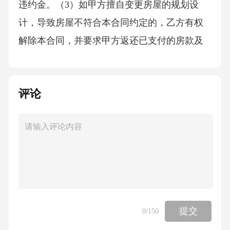
违约金。（3）如甲方擅自变更房屋的规划设
计，导致房屋不符合本合同约定的，乙方有权
解除本合同，并要求甲方返还已支付的房款及
利息，同时甲方应按照房屋总价款的[X%]向乙
方支付违约金。6.2乙方违约责任（1）如乙方未
评论
按照本合同约定的时间和方式支付房款，每逾
期一日，应按照未支付房款金额的[X%]向甲方
支付违约金。逾期超过[X]日的，甲方有权解除
本合同，并要求乙方返还房屋，同时乙方应按
照房屋总价款的[X%]向甲方支付违约金。（2）
如乙方在验收交接房屋时故意拖延或无理拒绝
签署房屋交接清单，应按照房屋总价款的[X%]
提交
0
/150
向甲方支付违约金。七、争议解决方式本合同