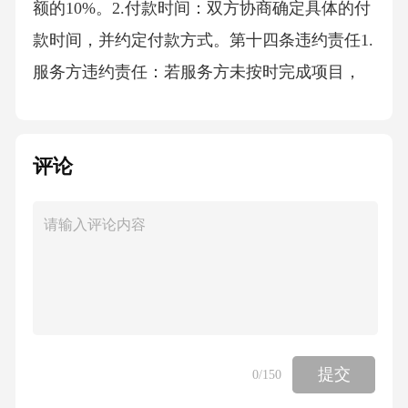
额的10%。2.付款时间：双方协商确定具体的付
款时间，并约定付款方式。第十四条违约责任1.
服务方违约责任：若服务方未按时完成项目，
每逾期一天，应向委托方支付项目总金额的1%
作为违约金；若因服务方原因导致项目无法按
评论
时完成，服务方应退还已收取的款项。2.委托方
违约责任：若委托方未按时支付款项，每逾期
一天，应向服务方支付已付款项的1%作为违约
金。第十五条协议解除,1.协议解除条件：在以
下情况下，任何一方均有权解除本协议：-一方
违反本协议约定，经另一方书面通知后，在合
理期限内仍未纠正；,-一方破产、解散或被吊销
提交
0
/150
营业执照；-因不可抗力导致项目无法继续实