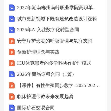
中，双方应共同保护项目成果的知识产权，不
2027年湖南郴州南岭职业学院高职单招职业技能考试题库附参考答案详解【突破训练】
得外泄给任何第三方。第十八条保密条款1.保密
城市更新视域下既有建筑改造设计逻辑
信息：本协议中涉及到的商业秘密、技术秘
2026年AI入驻数字化转型合同
密、客户信息等均属于保密信息。2.保密义务：
双方对本协议中的保密信息负有保密义务，未
安宁疗护患者的呼吸管理与氧疗支持
经对方同意，不得向任何第三方外泄。3.保密期
创新护理理念与实践
限：保密期限自本协议签订之日起至项目完成
ICU休克患者的多学科协作护理模式
后三年。第十九条通知1.通知方式：双方之间的
2026年商品返租合同（1篇）
通知应以书面形式进行，可以通过邮寄、电子
邮件、传真等方式发送。2.通知送达：通知送达
【课件】有性生殖同步教学 -2025-2026学年人教版生物八年级下册
时间以收件人实际收到通知的时间为准。第二
临床护理带教未来发展趋势
十条其他1.本协议未尽事宜，双方可另行协商解
国际矿石交易合同
决。2.本协议自双方签字盖章之日起生效，一式