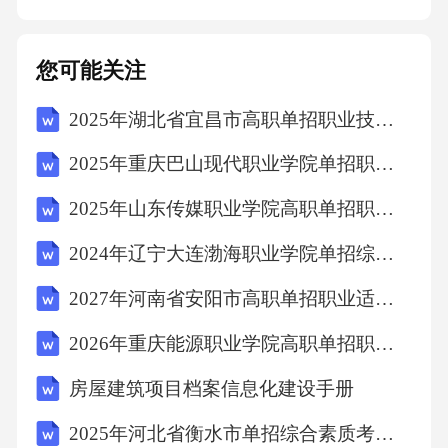
施。2.协议解除程序：一方提出解除协议的，应
书面通知另一方，并约定解除协议的具体事
您可能关注
宜。第十六条适用法律及争议解决1.适用法律：
2025年湖北省宜昌市高职单招职业技能考试模拟试卷含完整答案详解【易错题】
本协议适用中华人民共和国法律。2.争议解决：
本协议履行过程中发生的争议，应友好协商解
2025年重庆巴山现代职业学院单招职业技能考试题库附参考答案详解【基础题】
决；协商不成的，任何一方均可向合同签订地
2025年山东传媒职业学院高职单招职业适应性测试考试模拟试卷（典型题）附答案详解
人民法院提起诉讼。第十七条项目成果及知识
2024年辽宁大连渤海职业学院单招综合素质考试模拟试卷及完整答案详解（考点梳理）
产权1.项目成果：服务方应按照协议约定，在项
目完成后向委托方提供符合双方约定质量标准
2027年河南省安阳市高职单招职业适应性测试考试模拟试卷含完整答案详解（考点梳理）
的成果，包括但不限于：数据模型、算法代
2026年重庆能源职业学院高职单招职业适应性测试考试模拟试卷含答案详解（A卷）
码、系统部署文档等。2.知识产权：项目成果的
房屋建筑项目档案信息化建设手册
知识产权归委托方所有，服务方不得以任何形
2025年河北省衡水市单招综合素质考试模拟试卷附答案详解（考试直接用）
式侵犯委托方的知识产权。在项目执行过程