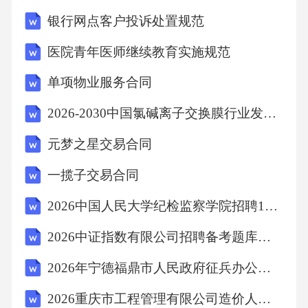
他可以解除合同的情形。第九条争议解决9.1本
银行网点客户投诉处置规范
合同的签订、履行、解释及争议解决均适用中
医院青年医师继续教育实施规范
华人民共和国法律。9.2双方在履行本合同过程
单项物业服务合同
中如发生争议，应首先通过友好协商解决；协
商不成的，任何一方均有权向有管辖权的人民
2026-2030中国氯碱离子交换膜行业发展趋势及投资盈利预测报告
法院提起诉讼。第十条其他条款10.1本合同自双
元梦之星交易合同
方签字（或盖章）之日起生效，一式两份，甲
一揽子交易合同
乙双方各执一份，具有同等法律效力。10.2本合
2026中国人民大学纪检监察学院招聘1人备考题库及答案详解（必刷）
同未尽事宜，双方可另行协商并签订补充协
议，补充协议与本合同具有同等法律效力。甲
2026中证指数有限公司招聘备考题库含答案详解（考试直接用）
方（盖章）：_________
2026年宁德福鼎市人民政府征兵办公室招聘编外工作人员2人备考题库含答案详解（模拟题）
2026重庆市工程管理有限公司造价人员招聘备考题库有答案详解