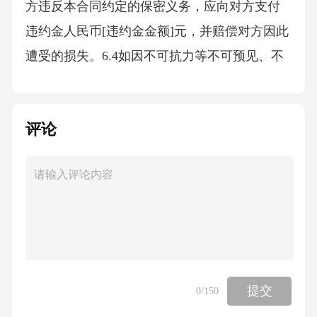
方违反本合同约定的保密义务，应向对方支付
违约金人民币[违约金金额]元，并赔偿对方因此
遭受的损失。6.4如因不可抗力等不可预见、不
可避免、不可克服的原因导致一方无法履行本
合同义务的，不承担违约责任，但应及时通知
评论
对方并提供相关证明。第七条质押债券的处置7.
1在甲方未按照本合同约定履行义务的情况下，
乙方有权依法处置质押债券，以实现自身债
权。处置方式包括但不限于拍卖、变卖等。7.2
处置质押债券所得价款，乙方应首先用于清偿
甲方所欠的本金、利息、违约金及乙方实现债
权的费用（包括但不限于诉讼费、律师费、评
提交
0
/150
估费、拍卖费等），如有剩余，应返还给甲