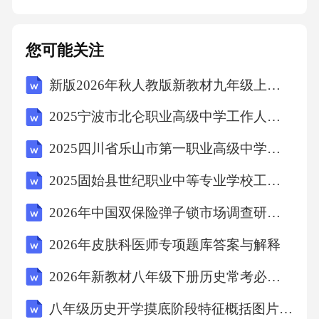
方；如不足以清偿全部债务，甲方应继续承担
清偿责任。第八条合同的变更与解除8.1本合同
您可能关注
的任何变更或补充需经双方书面协商一致，并
新版2026年秋人教版新教材九年级上册英语Unit 2 Inspiring People 单元测试卷（含答案）合集
签订书面协议。变更或补充协议作为本合同的
组成部分，与本合同具有同等法律效力。8.2在
2025宁波市北仑职业高级中学工作人员招聘考试试题
履行本合同过程中，若一方提出解除合同，需
2025四川省乐山市第一职业高级中学工作人员招聘考试试题
提前[X]个工作日书面通知对方，并经对方书面
2025固始县世纪职业中等专业学校工作人员招聘考试试题
同意。因解除合同给对方造成损失的，提出解
除方应承担赔偿责任。8.3若出现下列情形之
2026年中国双保险弹子锁市场调查研究报告
一，一方有权解除本合同：8.3.1因不可抗力等
2026年皮肤科医师专项题库答案与解释
原因导致本合同无法继续履行的。8.3.2一方严
2026年新教材八年级下册历史常考必背小论文汇编
重违反本合同约定，经另一方书面通知后在合
八年级历史开学摸底阶段特征概括图片解读题高频题训练卷阶段诊断版
理期限内仍未改正的。8.3.3法律法规规定的其