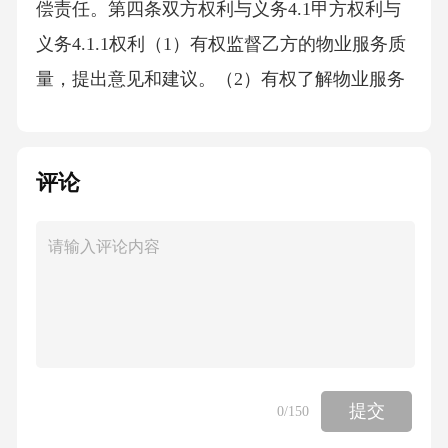
偿责任。第四条双方权利与义务4.1甲方权利与
义务4.1.1权利（1）有权监督乙方的物业服务质
量，提出意见和建议。（2）有权了解物业服务
费用的收支情况。（3）有权要求乙方对违反物
业服务合同约定的行为进行改正。（4）法律、
评论
法规规定的其他权利。4.1.2义务（1）遵守本物
业区域内的各项管理制度，配合乙方的物业服
务工作。（2）按照本合同约定按时足额支付物
业服务费用。（3）向乙方提供与物业相关的资
料，协助乙方办理物业服务相关手续。（4）不
得擅自改变房屋用途或损坏物业共用部位、共
用设施设备。（5）法律、法规规定的其他义
提交
0
/150
务。4.2乙方权利与义务4.2.1权利（1）按照本合