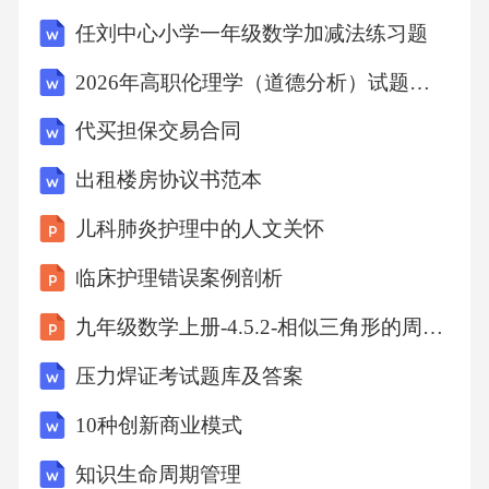
其正常运行和使用安全。（6）做好物业区域内
任刘中心小学一年级数学加减法练习题
的安全防范工作，制定应急预案，及时处理各
2026年高职伦理学（道德分析）试题及答案
类突发事件。（7）积极配合甲方及业主委员会
代买担保交易合同
的工作，接受业主的监督和评价，不断改进物
业服务质量。（8）法律、法规规定的其他义
出租楼房协议书范本
务。第五条物业服务期限本合同的物业服务期
儿科肺炎护理中的人文关怀
限自[起始日期]起至[结束日期]止。合同期满
临床护理错误案例剖析
前，双方应提前[X]个月书面通知对方是否续签
九年级数学上册-4.5.2-相似三角形的周长比、面积比课件-(新版)浙教版
合同。如双方均未提出异议，则本合同自动延
续[X]年。第六条合同变更与解除6.1合同变更本
压力焊证考试题库及答案
合同履行期间，经双方协商一致，可以书面形
10种创新商业模式
式对合同内容进行变更。变更后的合同内容作
知识生命周期管理
为本合同的补充条款，与本合同具有同等法律