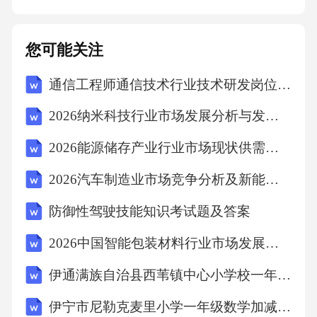
同约定收取物业服务费用。（2）根据本合同约
定及相关法律法规的规定，对物业区域进行管
您可能关注
理和服务。（3）有权要求甲方及其他业主配合
通信工程师通信技术行业技术研发岗位KPI考核表
物业服务工作，对违反物业服务合同约定或法
律法规规定的行为进行制止和纠正。（4）法
2026纳米科技行业市场发展分析与发展趋势及投资前景预测报告
律、法规规定的其他权利。4.2.2义务（1）按照
2026能源储存产业行业市场现状供需分析及投资评估规划分析研究报告
本合同约定的服务内容与标准，提供优质、高
2026汽车制造业市场竞争分析及新能源汽车产业链整体发展规划
效、规范的物业服务。（2）定期公布物业服务
费用的收支情况，接受甲方及业主的监督。
防御性驾驶技能知识考试题及答案
（3）建立健全物业服务档案资料管理制度，妥
2026中国智能包装材料行业市场发展分析及投资价值评估研究报告
善保管物业档案资料。（4）合理使用物业服务
伊通满族自治县西苇镇中心小学校一年级数学加减法练习题
费用，不得挪作他用。（5）加强对物业区域内
伊宁市尼勒克麦里小学一年级数学加减法练习题
共用部位、共用设施设备的维护和管理，确保