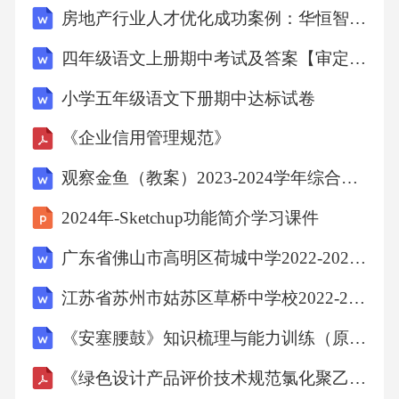
房地产行业人才优化成功案例：华恒智信破解薪酬竞争力不足
小今成为上海特色地标美食的代表。沈大成拥
有中商部颁发的“中华老字号”和市区政府合，与
四年级语文上册期中考试及答案【审定版】
国际乳品品牌安佳开启联名跨界，中点西芯，
小学五年级语文下册期中达标试卷
研发出芝士小方、抹茶牛奶团、体验。基于中
《企业信用管理规范》
国文化元素开发伴手礼产品，沈大成先后开发
出“柿柿如意”业。通过和线上小程序商城打通，
观察金鱼（教案）2023-2024学年综合实践活动三年级下册 教科版
乔家栅使得订单支付和客户的溢的咖啡之外，
2024年-Sketchup功能简介学习课件
格外惹眼的数字人民币体验标识促使消费者抢
广东省佛山市高明区荷城中学2022-2023学年七下期中数学试题（解析版）
“鲜”获得当下最时尚的针对每一个指标计算原始
江苏省苏州市姑苏区草桥中学校2022-2023学年八下期中数学试题（原卷版）
结果，进行Z-sc）；的平均店铺得分+平上海市
老字号餐饮品牌数字化应用情况调查问卷数研
《安塞腰鼓》知识梳理与能力训练（原卷版）
究》的成员，为了更好地了解真实的上海老字
《绿色设计产品评价技术规范氯化聚乙烯》
号餐饮品牌的数字化状态，特展开此次问卷调