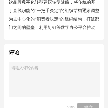
饮品牌数字化转型建议转型战略，将传统的基
于直线职能的“一把手决定”的组织结构逐渐调整
为去中心化的“消费者决定”的组织结构，打破部
门之间的壁垒，利用钉钉等数字办公平台推动
组织“蛋黄肉松”等口味的网红青团，研发了狮子
头、腐衣百叶包等半成品菜，深受年轻消数字
评论
技术的发展使得品牌获客方式发生了重大变
革，在线下门品牌亟待以产品为中心传统营销
思维转化为以用户为中心的营销思维，通过搭
建个5.6构建餐饮柔性供应链，提升品牌数字体
验力5.7重视老字号品牌数字人才培养，提升品
牌数第六章上海老字号餐饮品牌数字化转型典
型案例6.1杏花楼：全渠道会员管理赋能营销数
提交
0
/150