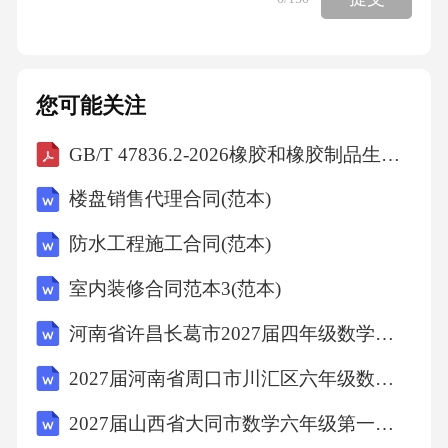
字6.2大富贵酒楼：数字平台赋能服务转型备，
方便新消费群体来店消费。大富贵统一开发设
计了餐饮管理平通了抖音公众号、微视频营
您可能关注
销，建立自有外送平台—微社群，启动6.3鲜得
GB/T 47836.2-2026橡胶和橡胶制品生物基含量的测定第2部分：生物基碳含量
来：美味可视化赋能品牌形象转型路177弄口的
鲜得来排骨年糕店，素有“排骨达鲜得来鲜明
楼盘销售代理合同(范本)
的、历久弥新的海派文化气质。“鲜得来”招牌字
防水工程施工合同(范本)
体由著名书法家任政先生书写，是品牌的核心
室内装修合同范本3(范本)
资产和记忆点，也是品牌标识升级的关键元
素。聚焦“鲜得来”建“鲜得来”场景下的社交语
河南省许昌长葛市2027届四年级数学第一学期期末监测模拟试题含解析
境，将常用俚语与美食短语通过文字云形式呈
2027届河南省周口市川汇区六年级数学第一学期期末达标检测试题含解析
现，传递鲜其中“寻味”这期拍摄了鲜得来排骨制
2027届山西省大同市数学六年级第一学期期末质量跟踪监视模拟试题含解析
作的过程，让人们从中回到儿时的时光，想起