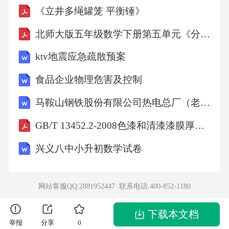
《立井多绳罐笼 平衡锤》
查。本次调查不记名的方式进行，再次感谢您1
23F.其他()4A.钉钉5（）A.抖音号E其他()6A.短
北师大版五年级数学下册第五单元《分数除法》单元测试卷（含答案）
视频7数字工具等）方面投入金额()?89E其他()您
ktv地震应急疏散预案
企业在数字化转型方面存在的最大瓶颈和困难
食品企业物理危害及控制
在哪些,希望得到什么的“大考”。在配合疫情防
马鞍山钢铁股份有限公司热电总厂（老区）煤粉锅炉掺烧工业污泥改造项目环境影响报告书
控政策关停门店的情况下，电商平台外卖、直
播带货和社区团购成为了老字号餐饮企业的“救
GB/T 13452.2-2008色漆和清漆漆膜厚度的测定
命稻草”。杏花楼将门店作为前置仓，结合丰富
兴义八中小升初数学试卷
政、产、学、
网站客服QQ:2881952447 联系电话:
400-852-1180
下载本文档
举报
分享
0