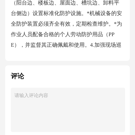
（阳台边、楼板边、屋面边、槽坑边、卸料平
台侧边）设置标准化防护设施。*机械设备的安
全防护装置必须齐全有效，定期检查维护。*为
作业人员配备合格的个人劳动防护用品（PP
E），并监督其正确佩戴和使用。4.加强现场巡
查与隐患排查：*建立常态化的安全巡查制度，
由专职安全员、技术人员、管理人员组成巡查
评论
小组，每日对施工现场进行检查。*对危大工
程、关键工序、特殊部位进行重点监控和旁站
监理。*鼓励全员参与隐患报告，建立隐患排查
治理台账，实行闭环管理。5.做好气象与地质监
测预警：*密切关注气象预报，提前做好恶劣天
气的防范准备。*对深基坑、高边坡、隧道等项