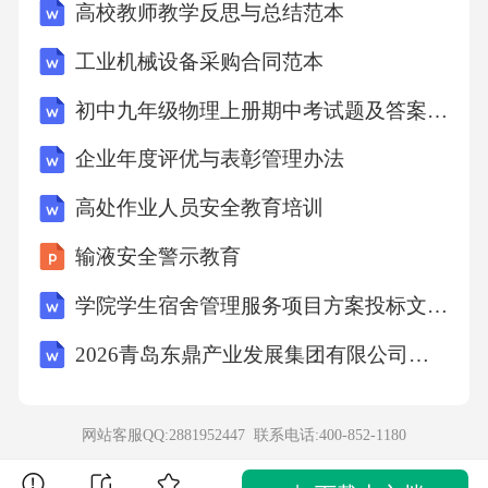
高校教师教学反思与总结范本
部）、各专业工作组（如抢险救援组、医疗救
工业机械设备采购合同范本
护组、疏散引导组、后勤保障组、通讯联络
组、善后处理组、现场保卫组、技术专家组
初中九年级物理上册期中考试题及答案【完整版】
等）的组成人员及其具体职责。*确保指挥体系
企业年度评优与表彰管理办法
清晰，责任到人。2.预警与信息报告：*明确不
高处作业人员安全教育培训
同类型紧急情况的预警级别和发布程序。*规定
输液安全警示教育
事故信息报告的程序、内容、时限和责任人，
包括内部报告和向外部相关部门（政府主管部
学院学生宿舍管理服务项目方案投标文件（技术方案）
门、消防、急救中心等）的报告。确保信息传
2026青岛东鼎产业发展集团有限公司招聘笔试备考题库及答案解析
递快速、准确、畅通。3.应急响应程序：*启动
响应：明确何种情况下启动何种级别的应急响
网站客服QQ:2881952447 联系电话:
400-852-1180
应。*应急指挥：应急启动后，指挥机构如何运