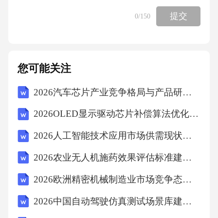
目，应进行必要的地质监测和变形观测，设置
提交
0
/150
预警值。6.规范物料管理与作业环境：*易燃、
易爆、有毒等危险化学品应单独存放，专人管
理，并设置明显警示标志。*保持施工现场材料
您可能关注
堆放有序，通道畅通，作业环境整洁。*加强有
2026汽车芯片产业竞争格局与产品研发投资决策指南研究报告
限空间作业的通风、检测和监护措施。7.保障设
备设施安全运行：*施工机械设备进场前进行验
2026OLED显示驱动芯片补偿算法优化与量产良率分析
收，定期进行维护保养和检测检验，确保其处
2026人工智能技术应用市场供需现状分析及投资发展布局指导文件
于良好运行状态。*临时用电严格执行“三级配
2026农业无人机施药效果评估标准建立与作业规范完善专题报告
电两级保护”、“一机一闸一漏一箱”制度。三、
应急预案体系构建与核心内容应急预案是应对
2026欧洲精密机械制造业市场竞争态势与投资前景深度分析咨询
紧急情况的行动指南，应具有针对性、实用性
2026中国自动驾驶仿真测试场景库建设与合规性评估标准演进
和可操作性。（一）应急预案的层级与分类根