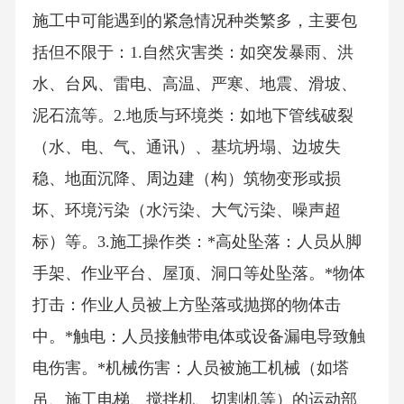
施工中可能遇到的紧急情况种类繁多，主要包
括但不限于：1.自然灾害类：如突发暴雨、洪
水、台风、雷电、高温、严寒、地震、滑坡、
泥石流等。2.地质与环境类：如地下管线破裂
（水、电、气、通讯）、基坑坍塌、边坡失
稳、地面沉降、周边建（构）筑物变形或损
坏、环境污染（水污染、大气污染、噪声超
标）等。3.施工操作类：*高处坠落：人员从脚
手架、作业平台、屋顶、洞口等处坠落。*物体
打击：作业人员被上方坠落或抛掷的物体击
中。*触电：人员接触带电体或设备漏电导致触
电伤害。*机械伤害：人员被施工机械（如塔
吊、施工电梯、搅拌机、切割机等）的运动部