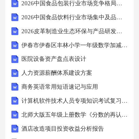
2026中国食品包装行业市场竞争格局及产品创新路径研究报告
据项目规模和风险特点，应急预案通常可分
2026中国食品饮料行业市场集中及品牌营销策略研究报告
为：1.综合应急预案：从项目整体层面阐述应急
方针、组织机构、应急响应程序等，是项目应
2026皮革制造业生态环保与产品研发方向
急管理的总纲。2.专项应急预案：针对具体的事
伊春市伊春区丰林小学一年级数学加减法练习题
故类型（如坍塌事故、火灾爆炸事故、触电事
医院设备资产盘点表设计
故等）或特定的危险源、重要生产设施、重大
活动等制定的专项性应急处置方案。3.现场处置
人力资源薪酬体系建设方案
方案：针对具体的作业岗位、设备设施、场所
商务英语常用短语速记与应用
等可能发生的小范围突发事件，制定的操作性
计算机软件技术人员专项知识考试复习题库（附答案）
强的应急处置措施，通常包含应急处置卡等简
北师大版五年级上册数学《分数的再认识》练习题
便形式。（二）应急预案的核心要素无论何种
类型的应急预案，均应包含以下核心内容：1.应
酒店改造项目投资收益分析报告
急组织机构及职责：*明确应急领导小组（指挥