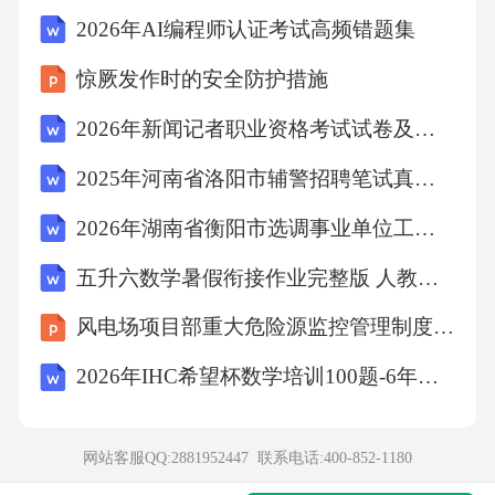
笼所在区域存在竖直向上、磁感应强度大小为8
2026年AI编程师认证考试高频错题集
的匀强磁场。若仓鼠在竹笼中奔跑时，竹笼
惊厥发作时的安全防护措施
2026年新闻记者职业资格考试试卷及答案（共十七套）
绕水平中轴线以角速度。匀速转动，小灯泡电
阻视为不变，不计其他电阻，则竹笼转动一圈
2025年河南省洛阳市辅警招聘笔试真题（含答案）
2026年湖南省衡阳市选调事业单位工作人员考试（公共基础知识及公文写作）综合能力测试题及答案
小灯泡消耗的电能为（）
五升六数学暑假衔接作业完整版 人教部编版（可直接打印）
2/8
风电场项目部重大危险源监控管理制度培训
2026年IHC希望杯数学培训100题-6年级+答案
▲8
24
网站客服QQ:2881952447 联系电话:
400-852-1180