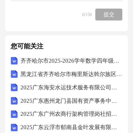
音乐，下列说法正确的是（）
提交
0
/150
微圈、扬声器
信号放*
您可能关注
大器
齐齐哈尔市2025-2026学年数学四年级第二学期期中考试试题（含答案）
黑龙江省齐齐哈尔市梅里斯达斡尔族区2025年四年级数学第二学期期中综合测试试题（含答案解析）
____z
2025广东海安水运技术服务有限公司招聘11人笔试历年典型考点题库附带答案详解
A.金属线向右振动的过程中，线圈有扩张的趋
2025广东惠州龙门县国有资产事务中心下辖县属企业招聘笔试笔试历年备考题库附带答案详解
势
2025广东广州农商行架构管理岗社招笔试历年典型考题及考点剖析附带答案详解
B.金属线向右振动的过程中，金属线所受安培
2025广东云浮市郁南县金叶发展有限责任公司招聘员工81人笔试历年典型考点题库附带答案详解