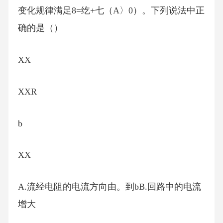
变化规律满足8=纥+七（A〉0）。下列说法中正
确的是（）
XX
XXR
b
XX
A.流经电阻的电流方向由。到bB.回路中的电流
增大