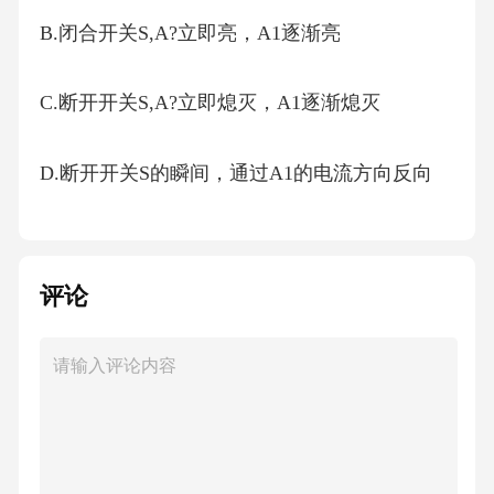
B.闭合开关S,A?立即亮，A1逐渐亮
C.断开开关S,A?立即熄灭，A1逐渐熄灭
D.断开开关S的瞬间，通过A1的电流方向反向
4.某同学受电吉他启发，设计了一个如图所示的
电音装置，装置内部安装有线圈，弹性金属
评论
线通有恒定电流（图中箭头所示），弹奏时金
属线在线圈所处的平面振动时,线圈中会产生
感应电流，经信号放大器放大后由扬声器发出