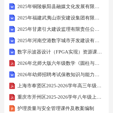
力向左
2025年铜陵枞阳县融媒文化发展有限公司招聘见习人员1名笔试历年难易错考点试卷带答案解析
2025年福建武夷山崇安建设集团有限公司社会公开招聘7人笔试历年备考题库附带答案详解
C.金属线向左振动的过程中，线圈中有逆时针
方向的感应电流
2025年甘肃引大建设监理有限责任公司招聘笔试历年常考点试题专练附带答案详解
2025年河南空港数字城市开发建设有限公司第三批社会公开招聘20人笔试历年典型考点题库附带答案详解
D.金属线中通过载有音乐信号的电流时扬声器
数字示波器设计（FPGA实现）资源课程设计
没有声音
2026年北师大版六年级数学《圆柱与圆锥》教案
5.某同学将一底面半径为〃、高为£的圆柱形绝
2026年幼师招聘考试保教知识与能力仿真题
缘竹笼改造成仓鼠玩具。如图，在竹笼柱面
上海市奉贤区2025-2026学年高三年级下册二模物理试卷（试卷+解析）
上平行于轴线固定有一长为A的轻质金属棒，其
重庆市开州区2025-2026学年八年级上学期期末语文试题（无答案）
两端通过导线连接一电阻为A的小灯泡，竹
护理质量与安全管理课件及教案编制