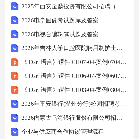
2025年西安金麟投资有限公司招聘（12人）笔试历年典型考点题库附带答案详解
用条件”的情形，无需支付经济补偿；但若不存
在该情形，则属于违法解除，需支付经济补
2026电学图像考试题库及答案
偿。题干中公司仅以“不符合岗位要求”为由解
2026电视台编辑笔试题及答案
除，若不属于法定情形，则需支付经济补偿。A
2026年吉林大学口腔医院聘用制护士招聘（5人）笔试参考题库及答案详解
项错误，C项双倍补偿适用于违法解除且存在法
定情形，D项违约金适用于培训服务期等特殊情
《 Dart 语言》课件 CH07-04-案例0704-泛型接口
况，均不符合题干条件。故选B。11．某社区近
《 Dart 语言》课件 CH06-07-案例0607-getter和setter
期出现多例流感病例，卫生部门建议居民加强
《 Dart 语言》课件 CH03-04-案例0304-Set集合类型
个人防护，减少聚集性活动，并推动疫苗接
2026年平安银行(温州分行)校园招聘考试参考题库及答案详解
种。这些措施属于疾病预防中的()措施。A、控
制传染源B、切断传播途径C、保护易感人群
2026内蒙古乌海银行股份有限公司招聘笔试备考题库及答案详解
D、隔离病患答案：B解析：疾病预防措施主要
企业与供应商合作协议管理流程
包括控制传染源、切断传播途径、保护易感人