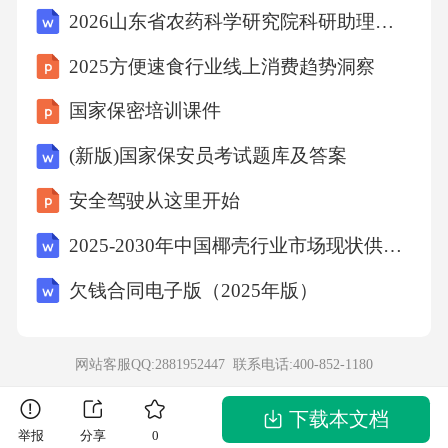
2026山东省农药科学研究院科研助理招聘2人笔试备考试题及答案详解
群。题干中，卫生部门建议居民减少聚集性活
动、推动疫苗接种，旨在减少病毒传播机会，
2025方便速食行业线上消费趋势洞察
属于切断传播途径的措施。A项控制传染源是指
国家保密培训课件
对感染者或携带者采取隔离、治疗等措施，C项
(新版)国家保安员考试题库及答案
保护易感人群是指对未感染人群采取疫苗接种
安全驾驶从这里开始
等手段，D项隔离病患属于控制传染源的具体方
式，均不符合题干措施性质。故选B。12．市场
2025-2030年中国椰壳行业市场现状供需分析及投资评估规划分析研究报告
经济条件下，价格机制通过()调节资源配置。
欠钱合同电子版（2025年版）
A、供求关系B、行政命令C、道德约束D、国家
规划答案：A解析：市场经济的核心机制是价格
网站客服QQ:2881952447 联系电话:
400-852-1180
机制，其通过供求关系的变化影响商品价格，
进而引导生产者和消费者行为，实现资源配
下载本文档
举报
分享
0