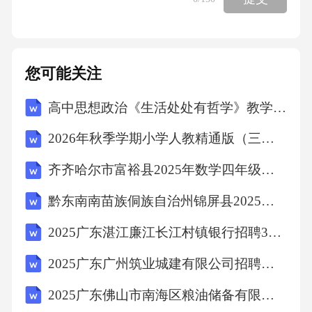
的人文主义代表作，通过宗教题材表达了人本
主义思想，强调人的价值和尊严。A项新古典主
义是17至18世纪的创作风格，B项浪漫主义是18
您可能关注
至19世纪的艺术思潮，D项现实主义是19世纪的
高中思想政治《生活处处有哲学》教学实践
艺术流派，均不符合题干时代背景。故选C。1
0．某公司与其员工签订劳动合同，约定员工试
2026年秋季学期小学人教精通版（三起）（新教材） 英语六年级上册教学计划含进度表
用期为6个月。试用期内，公司以员工“不符合
齐齐哈尔市富裕县2025年数学四年级下学期期末学业质量监测试题（含答案）
岗位要求”为由解除劳动合同，但未支付经济补
黔东南南苗族侗族自治州锦屏县2025届数学三年级下学期期末考试模拟试题（含解析）
偿。根据《劳动合同法》规定，公司()。A、无
需支付经济补偿B、应支付经济补偿C、需支付
2025广东湛江廉江长江村镇银行招聘3人笔试历年典型考题及考点剖析附带答案详解
双倍经济补偿D、需支付违约金答案：B解析：
2025广东广州筑业城建有限公司招聘人员（第二批）笔试人员及安排笔试历年备考题库附带答案详解
根据《劳动合同法》第39条规定，用人单位在
2025广东佛山市南海区粮油储备有限公司招聘2人笔试历年常考点试题专练附带答案详解
试用期内解除劳动合同，若员工存在“不符合录