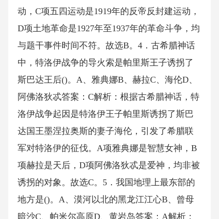
动，C项五四运动是1919年的反帝反封建运动，
D项土地革命是1927年至1937年的革命斗争，均
与题干事件时间不符。故选B。4．古希腊神话
中，特洛伊战争的导火索是帕里斯王子诱拐了
斯巴达王后()。A、雅典娜B、赫拉C、海伦D、
阿佛洛狄忒答案：C解析：根据古希腊神话，特
洛伊战争起因是特洛伊王子帕里斯诱拐了斯巴
达国王墨涅拉奥斯的妻子海伦，引发了希腊联
军对特洛伊的征伐。A项雅典娜是智慧女神，B
项赫拉是天后，D项阿佛洛狄忒是爱神，均非被
诱拐的对象。故选C。5．我国地理上最东部的
地方是()。A、漠河以北的黑龙江江心B、曾母
暗沙C、帕米尔高原D、黄岩岛答案：A解析：