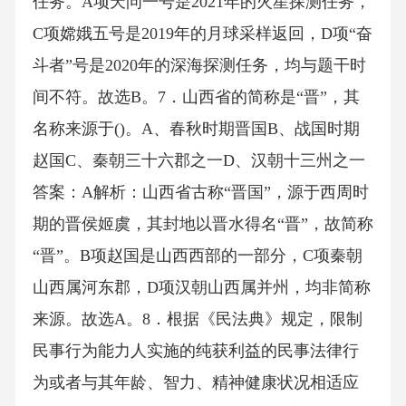
任务。A项天问一号是2021年的火星探测任务，
C项嫦娥五号是2019年的月球采样返回，D项“奋
斗者”号是2020年的深海探测任务，均与题干时
间不符。故选B。7．山西省的简称是“晋”，其
名称来源于()。A、春秋时期晋国B、战国时期
赵国C、秦朝三十六郡之一D、汉朝十三州之一
答案：A解析：山西省古称“晋国”，源于西周时
期的晋侯姬虞，其封地以晋水得名“晋”，故简称
“晋”。B项赵国是山西西部的一部分，C项秦朝
山西属河东郡，D项汉朝山西属并州，均非简称
来源。故选A。8．根据《民法典》规定，限制
民事行为能力人实施的纯获利益的民事法律行
为或者与其年龄、智力、精神健康状况相适应