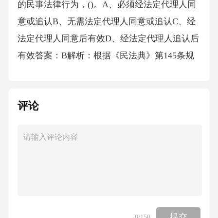
的民事法律行为，()。A、必须经法定代理人同
意或追认B、无需法定代理人同意或追认C、经
法定代理人同意后有效D、经法定代理人追认后
有效答案：B解析：根据《民法典》第145条规
定，限制民事行为能力人实施的纯获利益的民
事法律行为或者与其年龄、智力、精神健康状
评论
况相适应的民事法律行为，不必经法定代理人
同意或追认即有效。A、C、D项均不符合法律
规定。故选B。9．文艺复兴时期，意大利诗人
但丁的代表作《神曲》中，描绘了诗人穿越地
狱、炼狱、天堂的历程，其创作风格属于()。
A、新古典主义B、浪漫主义C、人文主义D、现
实主义答案：C解析：《神曲》是文艺复兴时期
提交
0
/150