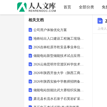
首页
全部分类
免
相关文档
上传人：
公司用户体验优化方案
地铁站出入口建设工程施工现场管理实施方案
2026吉林松原市乾安县事业单位专项招聘普通高校毕业生2人备考题库及一套答案详解
储能电站新型储能技术试点应用管理办法
2026云南昆明市官渡区科学技术协会招聘1人备考题库及完整答案详解一套
2026年陕西开放大学（陕西工商职业学院）招聘师资及辅导员备考题库（23人）含答案详解
2026年陕西实验中学教师招聘备考题库及参考答案详解
储能电站技能比武大赛组织实施方案
肃北县长流水石泉子石英岩矿采矿权出让收益评估报告