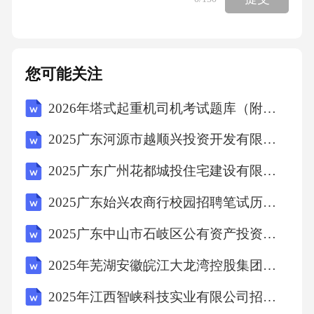
您可能关注
2026年塔式起重机司机考试题库（附答案）
2025广东河源市越顺兴投资开发有限公司招聘笔试及安排笔试历年难易错考点试卷带答案解析
2025广东广州花都城投住宅建设有限公司招聘广州花都城市环保投资有限公司项目用工人员综合总及背景调查环节人员笔试历年典型考点题库附带答案详解
2025广东始兴农商行校园招聘笔试历年典型考题及考点剖析附带答案详解
2025广东中山市石岐区公有资产投资有限公司高管招聘综合与人员笔试历年备考题库附带答案详解
2025年芜湖安徽皖江大龙湾控股集团有限公司公开招聘13人笔试历年难易错考点试卷带答案解析
2025年江西智峡科技实业有限公司招聘2人笔试历年难易错考点试卷带答案解析