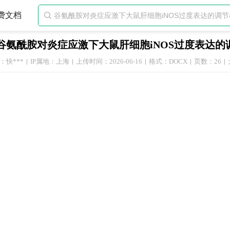
费文档

谷氨酰胺对炎症应激下大鼠肝细胞iNOS过度表达的
：快***
IP属地：上海
上传时间：2026-06-16
格式：DOCX
页数：26