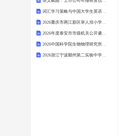
语义赋能：上市公司年报研发信息本体构建的深度剖析与实践
词汇学习策略与中国大学生英语听力理解的关联性探究
2026重庆市两江新区举人坝小学校教师及工作人员招聘18人笔试模拟试题及答案详解
2026年度泰安市市级机关公开遴选公务员工作有关问题解答笔试模拟试题及答案详解
2026中国科学院生物物理研究所饶子和组特别研究助理（博士后）招聘1人（北京）笔试模拟试题及答案详解
2026浙江宁波鄞州第二实验中学非编代课教师招聘考试参考题库及答案详解