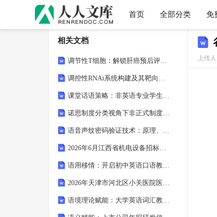
首页
全部分类
免
相关文档
上传人
调节性T细胞：解锁肝癌预后评估与治疗新视角
调控性RNAi系统构建及其靶向诱导肿瘤干细胞凋亡对肿瘤免疫机制的深度解析与展望
课堂话语策略：非英语专业学生学习动机提升的路径探索
诺思制度分类视角下非正式制度对经济转型的影响与启示
语音声纹密码验证技术：原理、应用与展望
2026年6月江西省机电设备招标有限公司社会招聘2人考试模拟试题及答案详解
语用移情：开启初中英语口语教学新视野
2026年天津市河北区小关医院医护人员招聘笔试备考题库及答案详解
语境理论赋能：大学英语词汇教学的创新与突破