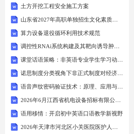
土方开挖工程安全施工方案
山东省2027年高职单独招生文化素质考前冲刺预测卷（一）
算力设备退役循环利用技术规范
调控性RNAi系统构建及其靶向诱导肿瘤干细胞凋亡对肿瘤免疫机制的深度解析与展望
课堂话语策略：非英语专业学生学习动机提升的路径探索
诺思制度分类视角下非正式制度对经济转型的影响与启示
语音声纹密码验证技术：原理、应用与展望
2026年6月江西省机电设备招标有限公司社会招聘2人考试模拟试题及答案详解
语用移情：开启初中英语口语教学新视野
2026年天津市河北区小关医院医护人员招聘笔试备考题库及答案详解