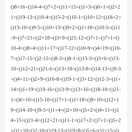
()8+16=()14-4=()7+2=()11+15=()1+3=()6+1=()2+2
1=()19-13=()10-4=()15-2=()10-1=()10+12=()18+2=
()13-10=()9-5=()10+13=()9+2=()1+18=()10-5=()11
-9=()7+21=()2+18=()3+9=()21-12=()7+1=()7+1=()
10-4=()8+4=()11+17=()17-12=()10-9=()4+19=()10-
7=()17-15=()2-15=()8-3=()8-1=()13-3=()3+6=()13-
10=()12+21=()21-6=()13+18=()13-8=()14-13=()9-3
=()4+11=()2+9=()10-8=()19-1=()3+12=()12-3=()1+
14=()1+19=()19-16=()13-9=()13+16=()18-10=()21-
1=()6+10=()15-10=()17+1=()1+18=()8+10=()12+1
9=()14-10=()9-5=()1+4=()2+10=()5+2=()4+11=()1
4+15=()21-4=()12+21=()11-1=()17+2=()7+1=()5+2
=()1+10=()2-10=()19-13=()19+8=()5+6=()1+15=()