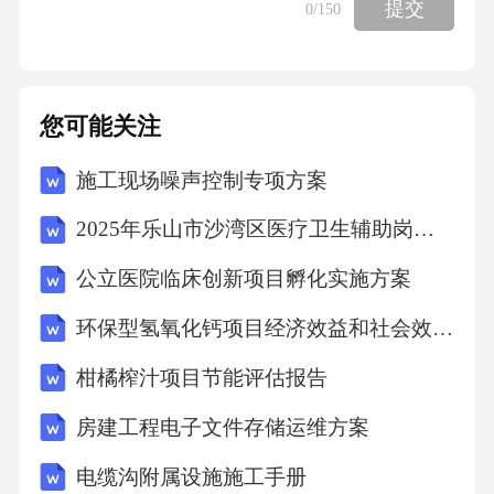
提交
0
/150
()+8=2211+()=1817-()=14()+18=20()-1=182+()=16
1+()=5()+3=9()-13=2()-14=4()+1=3()+17=288+()=
164+()=20()+14=185-()=312-()=11()+15=2613-()=
您可能关注
7()-16=2()+21=33()+1=62+()=2011+()=18()+7=11
7-()=116+()=30()+17=2817-()=1621-()=2()+18=27
施工现场噪声控制专项方案
2+()=166+()=819+()=2018-()=717-()=15()+15=271
2025年乐山市沙湾区医疗卫生辅助岗招募笔试真题
7+()=2518-()=5()+5=136+()=10()+8=1
公立医院临床创新项目孵化实施方案
环保型氢氧化钙项目经济效益和社会效益分析报告
柑橘榨汁项目节能评估报告
房建工程电子文件存储运维方案
电缆沟附属设施施工手册