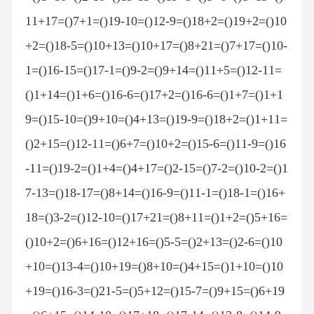
11+17=()7+1=()19-10=()12-9=()18+2=()19+2=()10
+2=()18-5=()10+13=()10+17=()8+21=()7+17=()10-
1=()16-15=()17-1=()9-2=()9+14=()11+5=()12-11=
()1+14=()1+6=()16-6=()17+2=()16-6=()1+7=()1+1
9=()15-10=()9+10=()4+13=()19-9=()18+2=()1+11=
()2+15=()12-11=()6+7=()10+2=()15-6=()11-9=()16
-11=()19-2=()1+4=()4+17=()2-15=()7-2=()10-2=()1
7-13=()18-17=()8+14=()16-9=()11-1=()18-1=()16+
18=()3-2=()12-10=()17+21=()8+11=()1+2=()5+16=
()10+2=()6+16=()12+16=()5-5=()2+13=()2-6=()10
+10=()13-4=()10+19=()8+10=()4+15=()1+10=()10
+19=()16-3=()21-5=()5+12=()15-7=()9+15=()6+19