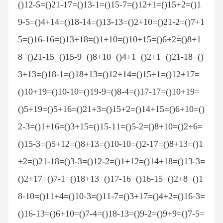
()12-5=()21-17=()13-1=()15-7=()12+1=()15+2=()1
9-5=()4+14=()18-14=()13-13=()2+10=()21-2=()7+1
5=()16-16=()13+18=()1+10=()10+15=()6+2=()8+1
8=()21-15=()15-9=()8+10=()4+1=()2+1=()21-18=()
3+13=()18-1=()18+13=()12+14=()15+1=()12+17=
()10+19=()10-10=()19-9=()8-4=()17-17=()10+19=
()5+19=()5+16=()21+3=()15+2=()14+15=()6+10=()
2-3=()1+16=()3+15=()15-11=()5-2=()8+10=()2+6=
()15-3=()5+12=()8+13=()10-10=()2-17=()8+13=()1
+2=()21-18=()3-3=()12-2=()1+12=()14+18=()13-3=
()2+17=()7-1=()18+13=()17-16=()16-15=()2+8=()1
8-10=()11+4=()10-3=()11-7=()3+17=()4+2=()16-3=
()16-13=()6+10=()7-4=()18-13=()9-2=()9+9=()7-5=