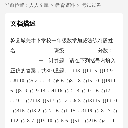
当前位置：
人人文库
>
教育资料
>
考试试卷
文档描述
乾县城关木卜学校一年级数学加减法练习题姓
名：_____________班级：___________分数：_
___________一、计算题，请在下列括号内填入
正确的答案，共300道题。1+13=()1+15=()13-9=
()8+10=()6-2=()1-4=()8-6=()8+18=()15-10=()19+1
6=()3+9=()19-14=()4+16=()12+3=()10+16=()12-1=
()19-1=()2+18=()5+7=()1-2=()6-3=()13+15=()1+10
=()3+5=()13-2=()17-16=()1+15=()3+19=()18-17=()
1+2=()18-7=()19-10=()15-6=()5+1=()2+6=()21-11=