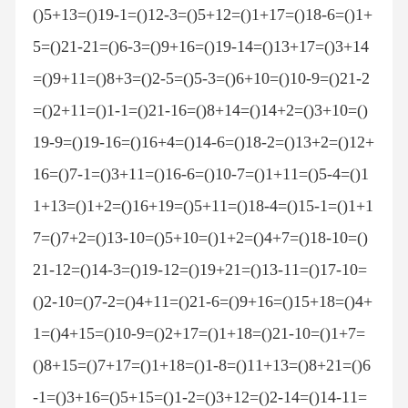
()5+13=()19-1=()12-3=()5+12=()1+17=()18-6=()1+
5=()21-21=()6-3=()9+16=()19-14=()13+17=()3+14
=()9+11=()8+3=()2-5=()5-3=()6+10=()10-9=()21-2
=()2+11=()1-1=()21-16=()8+14=()14+2=()3+10=()
19-9=()19-16=()16+4=()14-6=()18-2=()13+2=()12+
16=()7-1=()3+11=()16-6=()10-7=()1+11=()5-4=()1
1+13=()1+2=()16+19=()5+11=()18-4=()15-1=()1+1
7=()7+2=()13-10=()5+10=()1+2=()4+7=()18-10=()
21-12=()14-3=()19-12=()19+21=()13-11=()17-10=
()2-10=()7-2=()4+11=()21-6=()9+16=()15+18=()4+
1=()4+15=()10-9=()2+17=()1+18=()21-10=()1+7=
()8+15=()7+17=()1+18=()1-8=()11+13=()8+21=()6
-1=()3+16=()5+15=()1-2=()3+12=()2-14=()14-11=