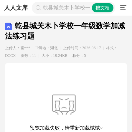
人人文库
乾县城关木卜学校一年级数学加减法
搜文档
乾县城关木卜学校一年级数学加减
法练习题
上传人：窗***
IP属地：湖北
上传时间：2026-06-17
格式：
DOCX
页数：11
大小：19.24KB
积分：5
预览加载失败，请重新加载试试~